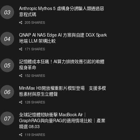
Anthropic Mythos 5 虛構身分誘騙人類通過惡
意程式碼
205 SHARES
QNAP AI NAS Edge AI 方案與自建 DGX Spark
地端 LLM 架構比較
171 SHARES
記憶體成本狂飆！AI算力排擠效應引起的軟體
瘦身革命
152 SHARES
MiniMax H3開放權重影片模型登場 支援多模
態素材與原生立體聲
128 SHARES
全球記憶體短缺衝擊 MacBook Air｜
GraphRAG與向量RAG的適用情境比較｜產業
精選 08.03
119 SHARES