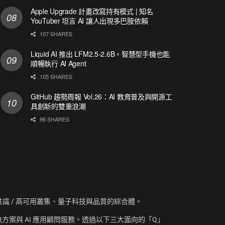
Apple Upgrade 計畫改寫持有模式 | 知名
YouTuber 坦言 AI 讓人出現多巴胺依賴
107 SHARES
Liquid AI 推出 LFM2.5-2.6B，智慧型手機也能
順暢執行 AI Agent
105 SHARES
GitHub 趨勢周報 Vol.26：AI 教育普及與開源工
具創新的雙重浪潮
96 SHARES
資訊、共識 / 高可用叢集、量子科技與品質的綜合體。
方案與 AI 應用顧問服務。透過以下三大面向的「Q」