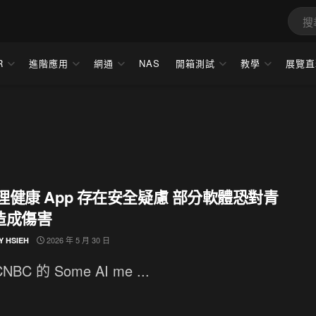
R
進階應用
網通
NAS
開箱測試
教學
展覽直
心理健康 App 存在安全疑慮 部分軟體恐對青
造成傷害
2026 年 5 月 30 日
Y HSIEH
BC 的 Some AI me ...