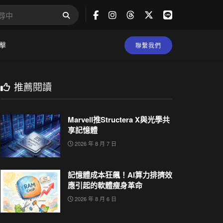
擊
聯繫我們
推薦閱讀
Marvell推Structera X與光學共
享記憶體
2026 年 8 月 7 日
記憶體成本狂飆！AI算力排擠效
應引起的軟體瘦身革命
2026 年 8 月 6 日