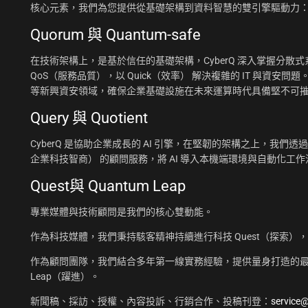
核心元素，我們為您提供從基礎架構到資料智慧的雙引擎驅動力
Quorum 與 Quantum-safe
在技術架構上，是基於信任的基礎架構，CyberQ 深入掌握分散式系統
QoS（服務品質），以 Quick（效率） 解決複雜的 IT 與資安問題
等新興資安領域，確保企業基礎設施在未來運算時代具備堅不可
Query 與 Quotient
CyberQ 是協助企業成長的 AI 引擎，在堅韌的架構之上，我們透過 Q
企業科技智商） 的顧問服務，將 AI 導入本機端環境與自動化
Quest與 Quantum Leap
專業媒體與技術顧問是我們的核心雙動能。
作為科技媒體，我們秉持駭客精神持續進行科技 Quest（探索）
作為顧問團隊，我們結合多年第一線實務經驗，提供量身打造的最佳
Leap（躍進）。
新聞稿、採訪、授權、內容投訴、行銷合作、投稿刊登：
service