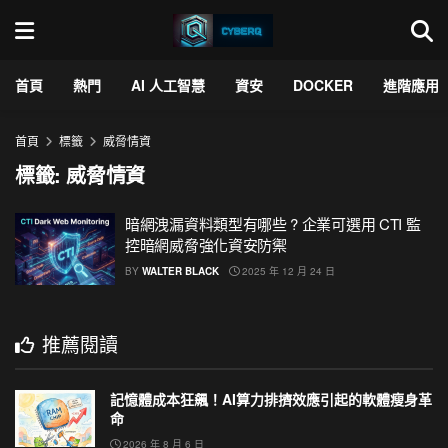
首頁
熱門
AI 人工智慧
資安
DOCKER
進階應用
首頁
標籤
威脅情資
標籤:
威脅情資
暗網洩漏資料類型有哪些 ? 企業可選用 CTI 監
控暗網威脅強化資安防禦
BY
WALTER BLACK
2025 年 12 月 24 日
推薦閱讀
記憶體成本狂飆！AI算力排擠效應引起的軟體瘦身革
命
2026 年 8 月 6 日