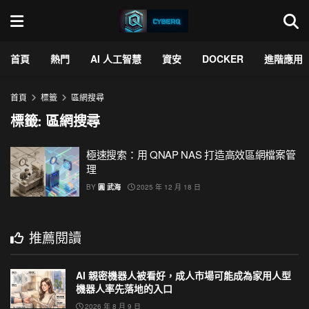
首頁
熱門
AI 人工智慧
資安
DOCKER
進階應用
首頁
標籤
區網搜尋
標籤:
區網搜尋
極速搜索：用 QNAP NAS 打造高效區網檔案管
理
BY
圓 武海
2025 年 12 月 18 日
推薦閱讀
AI 親密機器人被看好，成人市場可能成為家用人型
機器人率先落地的入口
2026 年 8 月 9 日