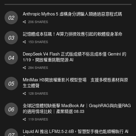
Anthropic Mythos 5 虛構身分誘騙人類通過惡意程式碼
206 SHARES
記憶體成本狂飆！AI算力排擠效應引起的軟體瘦身革命
153 SHARES
DeepSeek V4 Flash 正式版成績不俗且成本僅 Gemini 的
1/19，開放權重挑戰閉源 AI
284 SHARES
MiniMax H3開放權重影片模型登場 支援多模態素材與原
生立體聲
128 SHARES
全球記憶體短缺衝擊 MacBook Air｜GraphRAG與向量RAG
的適用情境比較｜產業精選 08.03
119 SHARES
Liquid AI 推出 LFM2.5-2.6B，智慧型手機也能順暢執行 AI