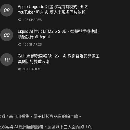
Apple Upgrade 計畫改寫持有模式 | 知名
YouTuber 坦言 AI 讓人出現多巴胺依賴
107 SHARES
Liquid AI 推出 LFM2.5-2.6B，智慧型手機也能
順暢執行 AI Agent
105 SHARES
GitHub 趨勢周報 Vol.26：AI 教育普及與開源工
具創新的雙重浪潮
96 SHARES
資訊、共識 / 高可用叢集、量子科技與品質的綜合體。
方案與 AI 應用顧問服務。透過以下三大面向的「Q」