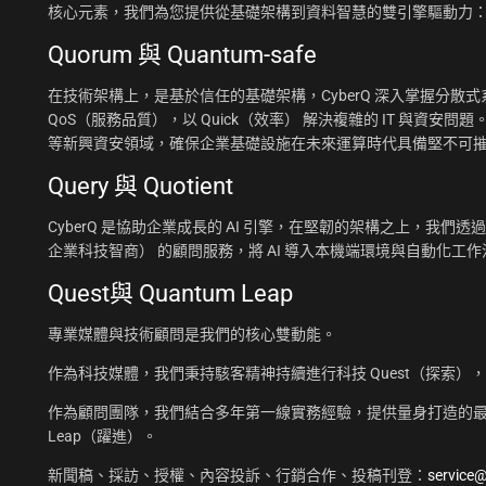
核心元素，我們為您提供從基礎架構到資料智慧的雙引擎驅動力
Quorum 與 Quantum-safe
在技術架構上，是基於信任的基礎架構，CyberQ 深入掌握分散式系統
QoS（服務品質），以 Quick（效率） 解決複雜的 IT 與資安問題
等新興資安領域，確保企業基礎設施在未來運算時代具備堅不可
Query 與 Quotient
CyberQ 是協助企業成長的 AI 引擎，在堅韌的架構之上，我們透過 Q
企業科技智商） 的顧問服務，將 AI 導入本機端環境與自動化
Quest與 Quantum Leap
專業媒體與技術顧問是我們的核心雙動能。
作為科技媒體，我們秉持駭客精神持續進行科技 Quest（探索）
作為顧問團隊，我們結合多年第一線實務經驗，提供量身打造的最佳
Leap（躍進）。
新聞稿、採訪、授權、內容投訴、行銷合作、投稿刊登：
service