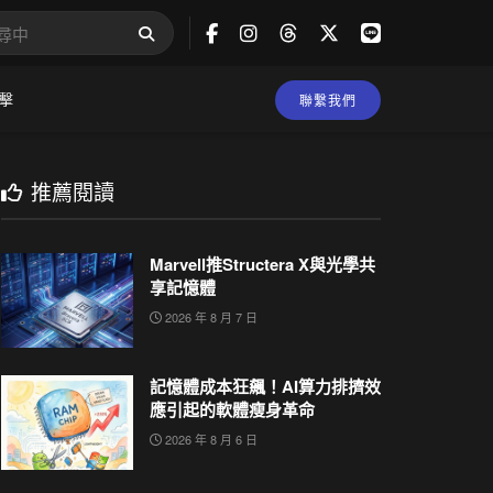
擊
聯繫我們
推薦閱讀
Marvell推Structera X與光學共
享記憶體
2026 年 8 月 7 日
記憶體成本狂飆！AI算力排擠效
應引起的軟體瘦身革命
2026 年 8 月 6 日