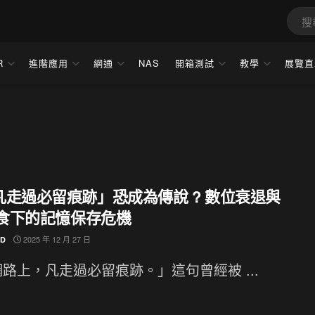
R
進階應用
網通
NAS
開箱測試
教學
展覽直
凡走過必留痕跡」恐成為傳說 ? 數位衰退與
獵食下的記憶保存危機
2025 年 12 月 27 日
ND
路上，凡走過必留痕跡。」這句曾經被 ...