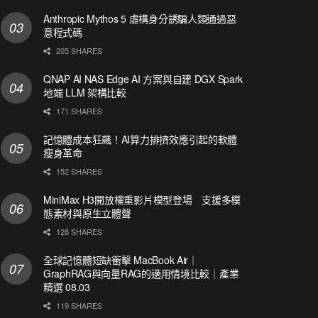
Anthropic Mythos 5 虛構身分誘騙人類通過惡
意程式碼
205 SHARES
QNAP AI NAS Edge AI 方案與自建 DGX Spark
地端 LLM 架構比較
171 SHARES
記憶體成本狂飆！AI算力排擠效應引起的軟體
瘦身革命
152 SHARES
MiniMax H3開放權重影片模型登場 支援多模
態素材與原生立體聲
128 SHARES
全球記憶體短缺衝擊 MacBook Air｜
GraphRAG與向量RAG的適用情境比較｜產業
精選 08.03
119 SHARES