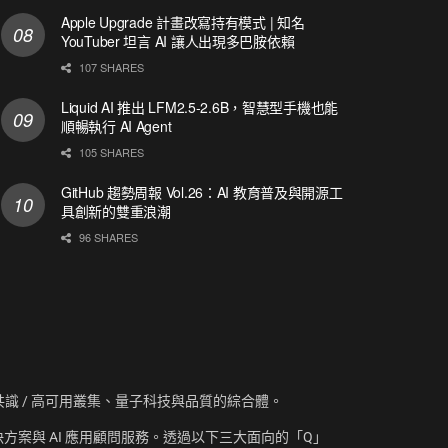
Apple Upgrade 計畫改寫持有模式 | 知名
YouTuber 坦言 AI 讓人出現多巴胺依賴
107 SHARES
Liquid AI 推出 LFM2.5-2.6B，智慧型手機也能
順暢執行 AI Agent
105 SHARES
GitHub 趨勢周報 Vol.26：AI 教育普及與開源工
具創新的雙重浪潮
96 SHARES
資訊、共識 / 高可用叢集、量子科技與品質的綜合體。
方案與 AI 應用顧問服務。透過以下三大面向的「Q」