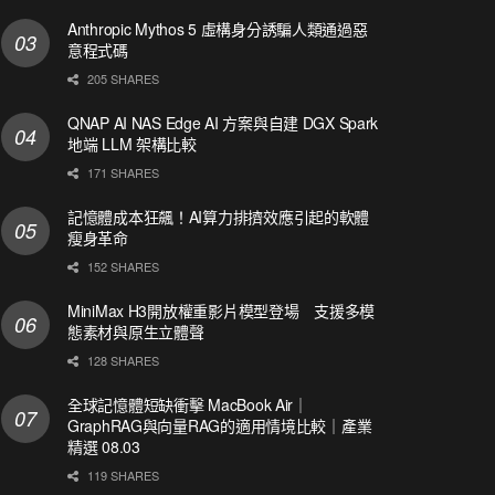
Anthropic Mythos 5 虛構身分誘騙人類通過惡
意程式碼
205 SHARES
QNAP AI NAS Edge AI 方案與自建 DGX Spark
地端 LLM 架構比較
171 SHARES
記憶體成本狂飆！AI算力排擠效應引起的軟體
瘦身革命
152 SHARES
MiniMax H3開放權重影片模型登場 支援多模
態素材與原生立體聲
128 SHARES
全球記憶體短缺衝擊 MacBook Air｜
GraphRAG與向量RAG的適用情境比較｜產業
精選 08.03
119 SHARES