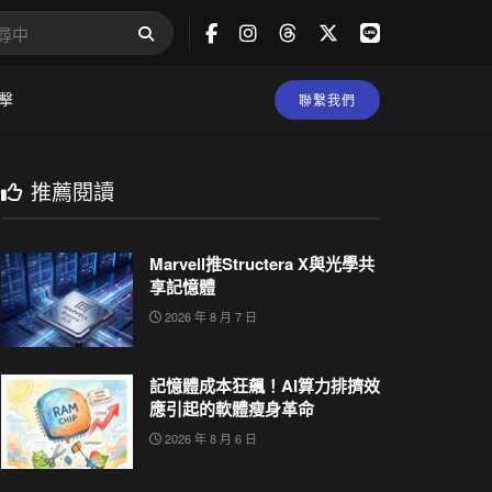
擊
聯繫我們
推薦閱讀
Marvell推Structera X與光學共
享記憶體
2026 年 8 月 7 日
記憶體成本狂飆！AI算力排擠效
應引起的軟體瘦身革命
2026 年 8 月 6 日