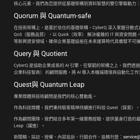
核心元素，我們為您提供從基礎架構到資料智慧的雙引擎驅動力
Quorum 與 Quantum-safe
在技術架構上，是基於信任的基礎架構，CyberQ 深入掌握分散式系統
QoS（服務品質），以 Quick（效率） 解決複雜的 IT 與資安問題
等新興資安領域，確保企業基礎設施在未來運算時代具備堅不可
Query 與 Quotient
CyberQ 是協助企業成長的 AI 引擎，在堅韌的架構之上，我們透過 Q
企業科技智商） 的顧問服務，將 AI 導入本機端環境與自動化
Quest與 Quantum Leap
專業媒體與技術顧問是我們的核心雙動能。
作為科技媒體，我們秉持駭客精神持續進行科技 Quest（探索）
作為顧問團隊，我們結合多年第一線實務經驗，提供量身打造的最佳
Leap（躍進）。
新聞稿、採訪、授權、內容投訴、行銷合作、投稿刊登：
service