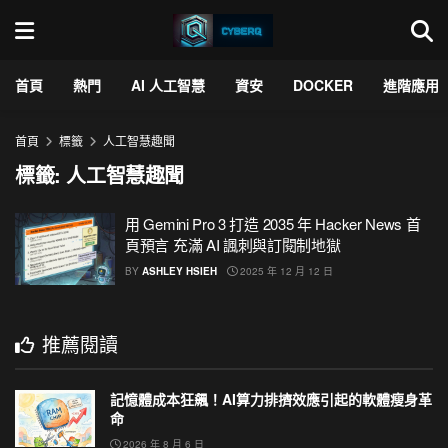
首頁
熱門
AI 人工智慧
資安
DOCKER
進階應用
首頁
標籤
人工智慧趣聞
標籤:
人工智慧趣聞
用 Gemini Pro 3 打造 2035 年 Hacker News 首
頁預言 充滿 AI 諷刺與訂閱制地獄
BY
ASHLEY HSIEH
2025 年 12 月 12 日
推薦閱讀
記憶體成本狂飆！AI算力排擠效應引起的軟體瘦身革
命
2026 年 8 月 6 日