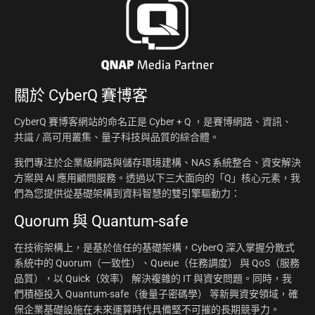
關於
CyberQ 賽博客
CyberQ 賽博客網站的命名正是 Cyber + Q ，是賽博網路、資訊、
共識 / 高可用叢集、量子科技與品質的綜合體。
我們專注於企業級網路與儲存環境建構、NAS 系統整合、資安解決
方案與 AI 應用顧問服務。透過以下三大面向的「Q」核心元素，我
們為您提供從基礎架構到資料智慧的雙引擎驅動力：
Quorum 與 Quantum-safe
在技術架構上，是基於信任的基礎架構，CyberQ 深入掌握分散式
系統中的 Quorum（一致性）、Queue（任務調度） 與 QoS（服務
品質），以 Quick（效率） 解決複雜的 IT 與資安問題。同時，我
們積極投入 Quantum-safe（後量子密碼學） 等新興資安領域，確
保企業基礎設施在未來運算時代具備堅不可摧的長期競爭力。