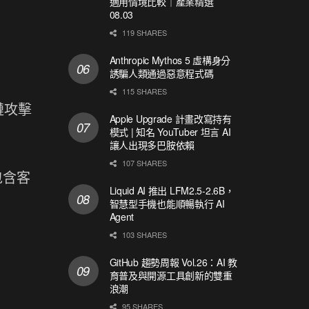
適用情境比較｜產業精選
08.03
119 SHARES
Anthropic Mythos 5 虛構身分
誘騙人類通過惡意程式碼
115 SHARES
鏈攻擊
Apple Upgrade 計畫改寫持有
模式 | 知名 YouTuber 坦言 AI
讓人出現多巴胺依賴
107 SHARES
包含客
Liquid AI 推出 LFM2.5-2.6B，
智慧型手機也能順暢執行 AI
Agent
103 SHARES
知
GitHub 趨勢周報 Vol.26：AI 教
育普及與開源工具創新的雙重
浪潮
95 SHARES