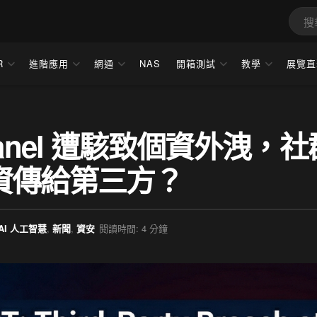
R
進階應用
網通
NAS
開箱測試
教學
展覽直
xpanel 遭駭致個資外洩，社
資傳給第三方？
AI 人工智慧
,
新聞
,
資安
閱讀時間: 4 分鐘