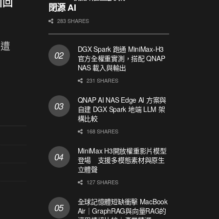
閉源 AI
283 SHARES
 遭
DGX Spark 跑通 MiniMax-H3
官方全權重實測，搭配 QNAP
NAS 載入與輸出
231 SHARES
QNAP AI NAS Edge AI 方案與
自建 DGX Spark 地端 LLM 架
構比較
168 SHARES
MiniMax H3開放權重影片模型
登場 支援多模態素材與原生
立體聲
127 SHARES
全球記憶體短缺衝擊 MacBook
Air｜GraphRAG與向量RAG的