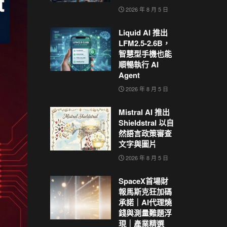
2026 年 8 月 5 日
Liquid AI 推出
LFM2.5-2.6B，
智慧型手機也能
順暢執行 AI
Agent
2026 年 8 月 5 日
Mistral AI 推出
Shieldstral 以自
然語言政策審查
文字與圖片
2026 年 8 月 5 日
SpaceX首場財
報馬斯克狂加碼
承諾｜AI代理燒
錢與測量難題浮
現｜產業精選