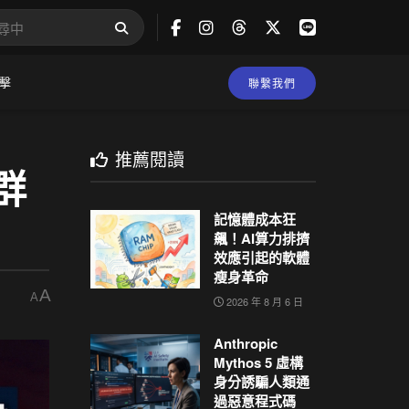
擊
聯繫我們
推薦閱讀
群
記憶體成本狂
飆！AI算力排擠
效應引起的軟體
瘦身革命
A
A
2026 年 8 月 6 日
Anthropic
Mythos 5 虛構
身分誘騙人類通
過惡意程式碼