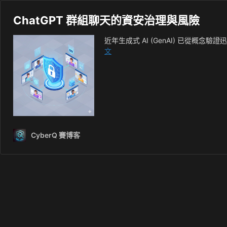
ChatGPT 群組聊天的資安治理與風險
近年生成式 AI (GenAI) 已從
ChatGPT
文
群
組
聊
天
的
資
安
CyberQ 賽博客
治
理
與
風
險