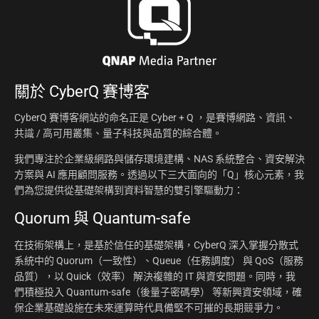
關於
CyberQ 賽博客
CyberQ 賽博客網站的命名正是 Cyber + Q ，是賽博網路、資訊、
共識 / 高可用叢集、量子科技與品質的綜合體。
我們專注於企業級網路與儲存環境建構、NAS 系統整合、資安解決
方案與 AI 應用顧問服務。透過以下三大面向的「Q」核心元素，我
們為您提供從基礎架構到資料智慧的雙引擎驅動力：
Quorum 與 Quantum-safe
在技術架構上，是基於信任的基礎架構，CyberQ 深入掌握分散式
系統中的 Quorum（一致性）、Queue（任務調度） 與 QoS（服務
品質），以 Quick（效率） 解決複雜的 IT 與資安問題。同時，我
們積極投入 Quantum-safe（後量子密碼學） 等新興資安領域，確
保企業基礎設施在未來運算時代具備堅不可摧的長期競爭力。