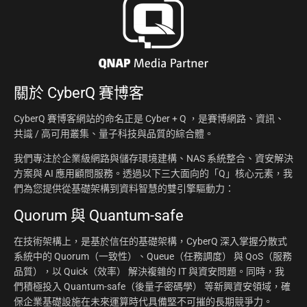
關於
CyberQ 賽博客
CyberQ 賽博客網站的命名正是 Cyber + Q ，是賽博網路、資訊、
共識 / 高可用叢集、量子科技與品質的綜合體。
我們專注於企業級網路與儲存環境建構、NAS 系統整合、資安解決
方案與 AI 應用顧問服務。透過以下三大面向的「Q」核心元素，我
們為您提供從基礎架構到資料智慧的雙引擎驅動力：
Quorum 與 Quantum-safe
在技術架構上，是基於信任的基礎架構，CyberQ 深入掌握分散式
系統中的 Quorum（一致性）、Queue（任務調度） 與 QoS（服務
品質），以 Quick（效率） 解決複雜的 IT 與資安問題。同時，我
們積極投入 Quantum-safe（後量子密碼學） 等新興資安領域，確
保企業基礎設施在未來運算時代具備堅不可摧的長期競爭力。