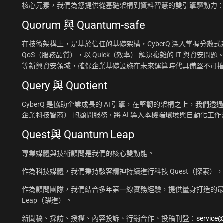
核心元素，我們為您提供從基礎架構到資料智慧的雙引擎驅動力
Quorum 與 Quantum-safe
在技術架構上，是基於信任的基礎架構，CyberQ 深入掌握分散式系統
QoS（服務品質），以 Quick（效率） 解決複雜的 IT 與資安問題
等新興資安領域，確保企業基礎設施在未來運算時代具備堅不可
Query 與 Quotient
CyberQ 是協助企業成長的 AI 引擎，在堅韌的架構之上，我們透過 Q
企業科技智商） 的顧問服務，將 AI 導入本機端環境與自動化
Quest與 Quantum Leap
專業媒體與技術顧問是我們的核心雙動能。
作為科技媒體，我們秉持駭客精神持續進行科技 Quest（探索）
作為顧問團隊，我們結合多年第一線實務經驗，提供量身打造的最佳
Leap（躍進）。
新聞稿、採訪、授權、內容投訴、行銷合作、投稿刊登：
service