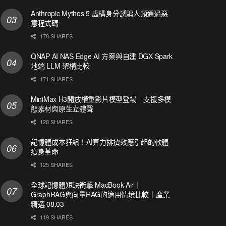
Anthropic Mythos 5 虛構身分誘騙人類通過惡
意程式碼
178 SHARES
QNAP AI NAS Edge AI 方案與自建 DGX Spark
地端 LLM 架構比較
171 SHARES
MiniMax H3開放權重影片模型登場 支援多模
態素材與原生立體聲
128 SHARES
記憶體成本狂飆！AI算力排擠效應引起的軟體
瘦身革命
125 SHARES
全球記憶體短缺衝擊 MacBook Air｜
GraphRAG與向量RAG的適用情境比較｜產業
精選 08.03
119 SHARES