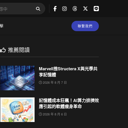
擊
聯繫我們
推薦閱讀
Marvell推Structera X與光學共
享記憶體
2026 年 8 月 7 日
記憶體成本狂飆！AI算力排擠效
應引起的軟體瘦身革命
2026 年 8 月 6 日