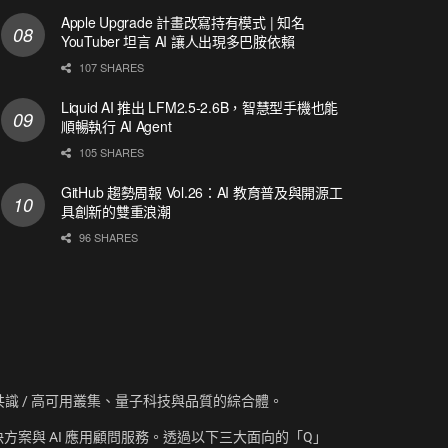
Apple Upgrade 計畫改寫持有模式 | 知名
YouTuber 坦言 AI 讓人出現多巴胺依賴
107 SHARES
Liquid AI 推出 LFM2.5-2.6B，智慧型手機也能
順暢執行 AI Agent
105 SHARES
GitHub 趨勢周報 Vol.26：AI 教育普及與開源工
具創新的雙重浪潮
96 SHARES
資訊、共識 / 高可用叢集、量子科技與品質的綜合體。
方案與 AI 應用顧問服務。透過以下三大面向的「Q」