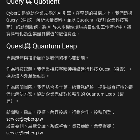
Query 與 Quotient
CyberQ 是協助企業成長的 AI 引擎，在堅韌的架構之上，我們透過
Query（洞察） 解析大量資料，並以 Quotient（提升企業科技智
商） 的顧問服務，將 AI 導入本機端環境與自動化工作流程中，將
資料轉化為企業最具價值的數位資產。
Quest與 Quantum Leap
專業媒體與技術顧問是我們的核心雙動能。
作為科技媒體，我們秉持駭客精神持續進行科技 Quest（探索），
探索海內外產業動態。
作為顧問團隊，我們結合多年第一線實務經驗，提供量身打造的最
佳化解決方案，協助企業完成數位轉型的 Quantum Leap（躍
進）。
新聞稿、採訪、授權、內容投訴、行銷合作、投稿刊登：
service@cyberq.tw
廣告委刊、展覽會議、系統整合、資安顧問、業務提攜：
service@cyberq.tw