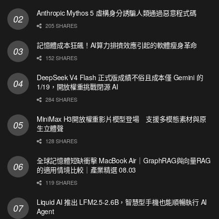
Anthropic Mythos 5 虛構身分誘騙人類通過惡意程式碼
205 SHARES
記憶體成本狂飆！AI算力排擠效應引起的軟體瘦身革命
152 SHARES
DeepSeek V4 Flash 正式版成績不俗且成本僅 Gemini 的
1/19，開放權重挑戰閉源 AI
284 SHARES
MiniMax H3開放權重影片模型登場 支援多模態素材與原
生立體聲
128 SHARES
全球記憶體短缺衝擊 MacBook Air｜GraphRAG與向量RAG
的適用情境比較｜產業精選 08.03
119 SHARES
Liquid AI 推出 LFM2.5-2.6B，智慧型手機也能順暢執行 AI
Agent