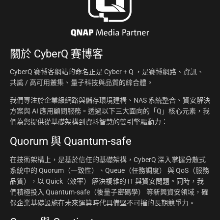
關於
CyberQ 賽博客
CyberQ 賽博客網站的命名正是 Cyber + Q ，是賽博網路、資訊、
共識 / 高可用叢集、量子科技與品質的綜合體。
我們專注於企業級網路與儲存環境建構、NAS 系統整合、資安解決
方案與 AI 應用顧問服務。透過以下三大面向的「Q」核心元素，我
們為您提供從基礎架構到資料智慧的雙引擎驅動力：
Quorum 與 Quantum-safe
在技術架構上，是基於信任的基礎架構，CyberQ 深入掌握分散式
系統中的 Quorum（一致性）、Queue（任務調度） 與 QoS（服務
品質），以 Quick（效率） 解決複雜的 IT 與資安問題。同時，我
們積極投入 Quantum-safe（後量子密碼學） 等新興資安領域，確
保企業基礎設施在未來運算時代具備堅不可摧的長期競爭力。