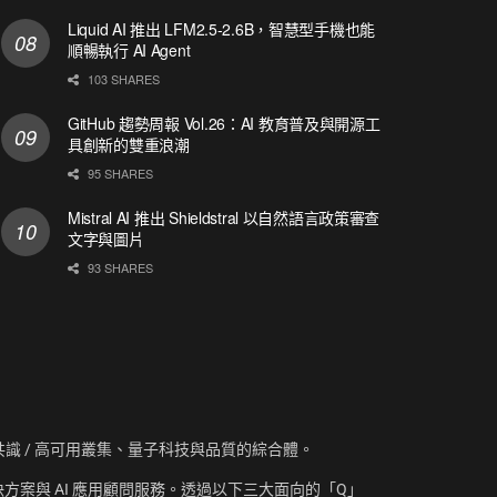
Liquid AI 推出 LFM2.5-2.6B，智慧型手機也能
順暢執行 AI Agent
103 SHARES
GitHub 趨勢周報 Vol.26：AI 教育普及與開源工
具創新的雙重浪潮
95 SHARES
Mistral AI 推出 Shieldstral 以自然語言政策審查
文字與圖片
93 SHARES
資訊、共識 / 高可用叢集、量子科技與品質的綜合體。
方案與 AI 應用顧問服務。透過以下三大面向的「Q」