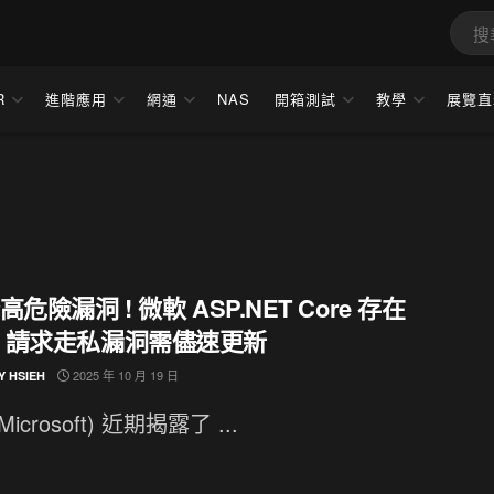
R
進階應用
網通
NAS
開箱測試
教學
展覽直
分高危險漏洞 ! 微軟 ASP.NET Core 存在
P 請求走私漏洞需儘速更新
2025 年 10 月 19 日
Y HSIEH
Microsoft) 近期揭露了 ...