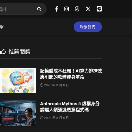
擊
聯繫我們
推薦閱讀
記憶體成本狂飆！AI算力排擠效
應引起的軟體瘦身革命
2026 年 8 月 6 日
Anthropic Mythos 5 虛構身分
誘騙人類通過惡意程式碼
2026 年 8 月 5 日