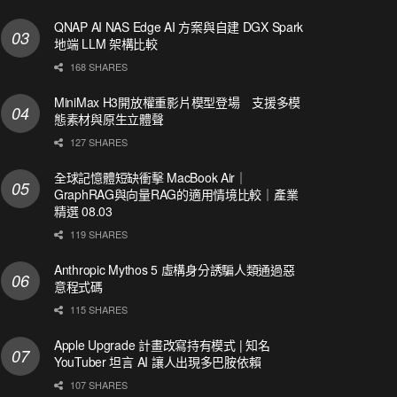
QNAP AI NAS Edge AI 方案與自建 DGX Spark
地端 LLM 架構比較
168 SHARES
MiniMax H3開放權重影片模型登場 支援多模
態素材與原生立體聲
127 SHARES
全球記憶體短缺衝擊 MacBook Air｜
GraphRAG與向量RAG的適用情境比較｜產業
精選 08.03
119 SHARES
Anthropic Mythos 5 虛構身分誘騙人類通過惡
意程式碼
115 SHARES
Apple Upgrade 計畫改寫持有模式 | 知名
YouTuber 坦言 AI 讓人出現多巴胺依賴
107 SHARES