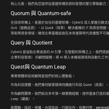
核心元素，我們為您提供從基礎架構到資料智慧的雙引擎驅動力
Quorum 與 Quantum-safe
在技術架構上，是基於信任的基礎架構，CyberQ 深入掌握分散式系統
QoS（服務品質），以 Quick（效率） 解決複雜的 IT 與資安問題
等新興資安領域，確保企業基礎設施在未來運算時代具備堅不可
Query 與 Quotient
CyberQ 是協助企業成長的 AI 引擎，在堅韌的架構之上，我們透過 Q
企業科技智商） 的顧問服務，將 AI 導入本機端環境與自動化
Quest與 Quantum Leap
專業媒體與技術顧問是我們的核心雙動能。
作為科技媒體，我們秉持駭客精神持續進行科技 Quest（探索）
作為顧問團隊，我們結合多年第一線實務經驗，提供量身打造的最佳
Leap（躍進）。
新聞稿、採訪、授權、內容投訴、行銷合作、投稿刊登：
service