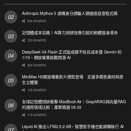
Anthropic Mythos 5 虛構身分誘騙人類通過惡意程式碼
206 SHARES
記憶體成本狂飆！AI算力排擠效應引起的軟體瘦身革命
153 SHARES
DeepSeek V4 Flash 正式版成績不俗且成本僅 Gemini 的
1/19，開放權重挑戰閉源 AI
284 SHARES
MiniMax H3開放權重影片模型登場 支援多模態素材與原
生立體聲
128 SHARES
全球記憶體短缺衝擊 MacBook Air｜GraphRAG與向量RAG
的適用情境比較｜產業精選 08.03
119 SHARES
Liquid AI 推出 LFM2.5-2.6B，智慧型手機也能順暢執行 AI