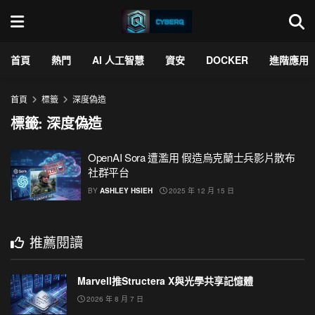
首頁
熱門
AI 人工智慧
資安
DOCKER
進階應用
首頁
標籤
深度偽造
標籤:
深度偽造
OpenAI Sora 遭濫用 假造烏克蘭士兵影片散布
社群平台
BY
ASHLEY HSIEH
2025 年 12 月 15 日
推薦閱讀
Marvell推Structera X與光學共享記憶體
2026 年 8 月 7 日