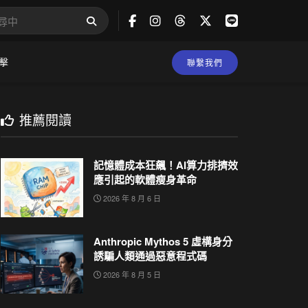
擊
聯繫我們
推薦閱讀
記憶體成本狂飆！AI算力排擠效
應引起的軟體瘦身革命
2026 年 8 月 6 日
Anthropic Mythos 5 虛構身分
誘騙人類通過惡意程式碼
2026 年 8 月 5 日