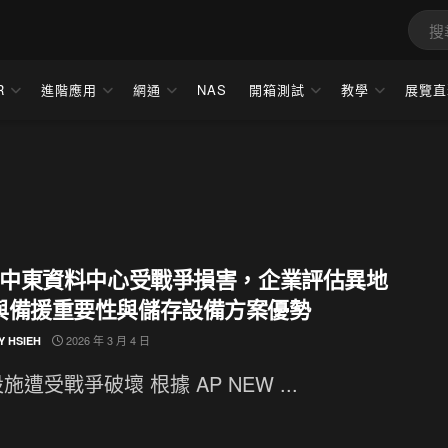
R
進階應用
網通
NAS
開箱測試
教學
展覽直
S 中東資料中心受戰爭損害，企業評估異地
與備援重要性與儲存設備方案優勢
2026 年 3 月 4 日
Y HSIEH
施遭受戰爭破壞 根據 AP NEW ...