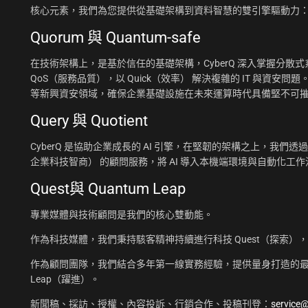
核心元素，我們為您提供從基礎架構到資料智慧的雙引擎驅動力
Quorum 與 Quantum-safe
在技術架構上，是基於信任的基礎架構，CyberQ 深入掌握分散式系統
QoS（服務品質），以 Quick（效率） 解決複雜的 IT 與資安問題
等新興資安領域，確保企業基礎設施在未來運算時代具備堅不可
Query 與 Quotient
CyberQ 是協助企業成長的 AI 引擎，在堅韌的架構之上，我們透過 Q
企業科技智商） 的顧問服務，將 AI 導入本機端環境與自動化
Quest與 Quantum Leap
專業媒體與技術顧問是我們的核心雙動能。
作為科技媒體，我們秉持駭客精神持續進行科技 Quest（探索）
作為顧問團隊，我們結合多年第一線實務經驗，提供量身打造的最佳
Leap（躍進）。
新聞稿、採訪、授權、內容投訴、行銷合作、投稿刊登：
service