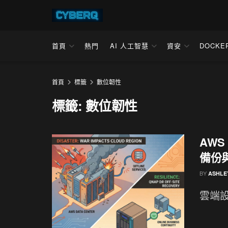
首頁
熱門
AI 人工智慧
資安
DOCKE
首頁
標籤
數位韌性
標籤:
數位韌性
AW
備份
BY
ASHLE
雲端設