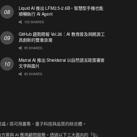
Liquid AI 推出 LFM2.5-2.6B，智慧型手機也能
順暢執行 AI Agent
103 SHARES
GitHub 趨勢周報 Vol.26：AI 教育普及與開源工
具創新的雙重浪潮
95 SHARES
Mistral AI 推出 Shieldstral 以自然語言政策審查
文字與圖片
93 SHARES
資訊、共識 / 高可用叢集、量子科技與品質的綜合體。
方案與 AI 應用顧問服務。透過以下三大面向的「Q」