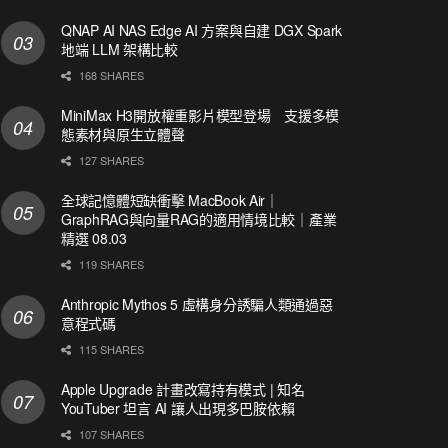
QNAP AI NAS Edge AI 方案與自建 DGX Spark
地端 LLM 架構比較
168 SHARES
MiniMax H3開放權重影片模型登場 支援多模
態素材與原生立體聲
127 SHARES
全球記憶體短缺衝擊 MacBook Air｜
GraphRAG與向量RAG的適用情境比較｜產業
精選 08.03
119 SHARES
Anthropic Mythos 5 虛構身分誘騙人類通過惡
意程式碼
115 SHARES
Apple Upgrade 計畫改寫持有模式 | 知名
YouTuber 坦言 AI 讓人出現多巴胺依賴
107 SHARES