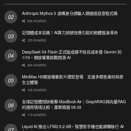
Anthropic Mythos 5 虛構身分誘騙人類通過惡意程式碼
206 SHARES
記憶體成本狂飆！AI算力排擠效應引起的軟體瘦身革命
153 SHARES
DeepSeek V4 Flash 正式版成績不俗且成本僅 Gemini 的
1/19，開放權重挑戰閉源 AI
284 SHARES
MiniMax H3開放權重影片模型登場 支援多模態素材與原
生立體聲
128 SHARES
全球記憶體短缺衝擊 MacBook Air｜GraphRAG與向量RAG
的適用情境比較｜產業精選 08.03
119 SHARES
Liquid AI 推出 LFM2.5-2.6B，智慧型手機也能順暢執行 AI