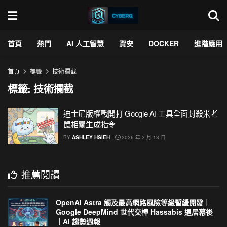
首頁
熱門
AI 人工智慧
資安
DOCKER
進階應用
首頁
標籤
技術攔截
標籤:
技術攔截
迪士尼版權戰開打 Google AI 工具全面封殺米老
鼠相關生成指令
BY
ASHLEY HSIEH
2026 年 2 月 13 日
推薦閱讀
OpenAI Astra 觸及最高網路風險等級暫緩開發｜
Google DeepMind 世代交棒 Hassabis 退居幕後
｜AI 趨勢週報