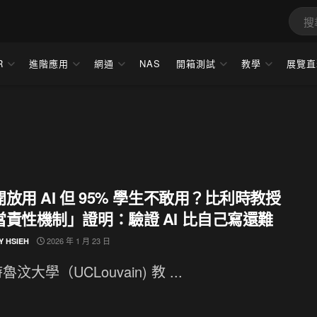
R
進階應用
網通
NAS
開箱測試
教學
展覽直
放用 AI 但 95% 學生不敢用？比利時教授
當責性機制」證明：驗證 AI 比自己寫還難
2026 年 1 月 23 日
Y HSIEH
汶大學（UCLouvain) 教 ...