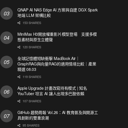
QNAP AI NAS Edge AI 方案與自建 DGX Spark
地端 LLM 架構比較
153 SHARES
MiniMax H3開放權重影片模型登場 支援多模
態素材與原生立體聲
120 SHARES
全球記憶體短缺衝擊 MacBook Air｜
GraphRAG與向量RAG的適用情境比較｜產業
精選 08.03
119 SHARES
Apple Upgrade 計畫改寫持有模式 | 知名
YouTuber 坦言 AI 讓人出現多巴胺依賴
107 SHARES
GitHub 趨勢周報 Vol.26：AI 教育普及與開源工
具創新的雙重浪潮
95 SHARES