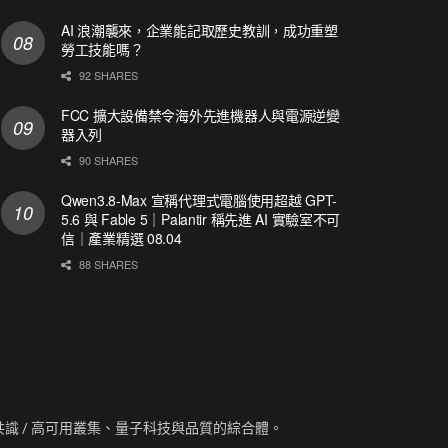
AI 浪潮襲來，企業能記取歷史教訓，成功重塑
勞工技能嗎？
92 SHARES
FCC 擴大設備禁令海外先進機器人與電源逆變
器入列
90 SHARES
Qwen3.8-Max 宣稱代理式電腦使用超越 GPT-
5.6 與 Fable 5｜Palantir 稱先進 AI 實驗室不可
信｜產業精選 08.04
88 SHARES
資訊、共識 / 高可用叢集、量子科技與品質的綜合體。