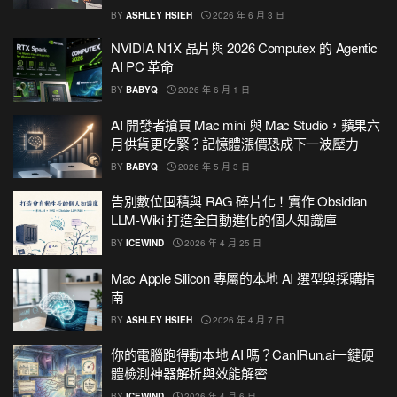
BY
ASHLEY HSIEH
2026 年 6 月 3 日
NVIDIA N1X 晶片與 2026 Computex 的 Agentic
AI PC 革命
BY
BABYQ
2026 年 6 月 1 日
AI 開發者搶買 Mac mini 與 Mac Studio，蘋果六
月供貨更吃緊？記憶體漲價恐成下一波壓力
BY
BABYQ
2026 年 5 月 3 日
告別數位囤積與 RAG 碎片化！實作 Obsidian
LLM-Wiki 打造全自動進化的個人知識庫
BY
ICEWIND
2026 年 4 月 25 日
Mac Apple Silicon 專屬的本地 AI 選型與採購指
南
BY
ASHLEY HSIEH
2026 年 4 月 7 日
你的電腦跑得動本地 AI 嗎？CanIRun.ai一鍵硬
體檢測神器解析與效能解密
BY
ICEWIND
2026 年 4 月 6 日