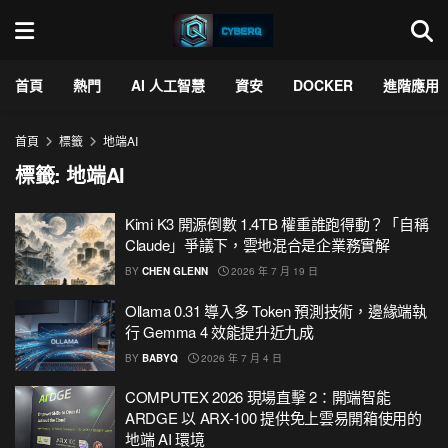
首頁
熱門
AI 人工智慧
資安
DOCKER
進階應用
首頁
標籤
地端AI
標籤:
地端AI
Kimi K3 開源倒數 1.4TB 權重誰跑得動？「自稱
Claude」爭議下，雲地混合是企業務實解
BY
CHEN GLENN
2026 年 7 月 19 日
Ollama 0.31 導入多 Token 預測技術，邊緣端執
行 Gemma 4 效能提升近九成
BY
BABYQ
2026 年 7 月 4 日
COMPUTEX 2026 現場直擊 2：開端智能
ARDGE 以 ARX-100 提供免上雲易開箱使用的
地端 AI 環境