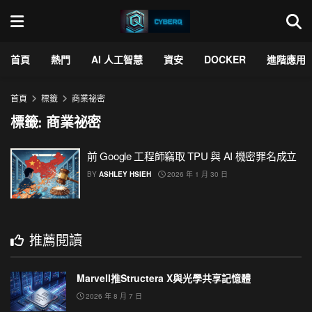
首頁
熱門
AI 人工智慧
資安
DOCKER
進階應用
首頁
標籤
商業祕密
標籤:
商業祕密
前 Google 工程師竊取 TPU 與 AI 機密罪名成立
BY
ASHLEY HSIEH
2026 年 1 月 30 日
推薦閱讀
Marvell推Structera X與光學共享記憶體
2026 年 8 月 7 日