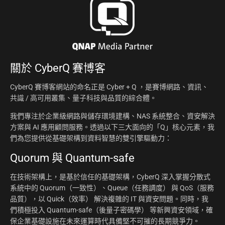
關於
CyberQ 賽博客
CyberQ 賽博客網站的命名正是 Cyber + Q ，是賽博網路、資訊、
共識 / 高可用叢集、量子科技與品質的綜合體。
我們專注於企業級網路與儲存環境建構、NAS 系統整合、資安解決
方案與 AI 應用顧問服務。透過以下三大面向的「Q」核心元素，我
們為您提供從基礎架構到資料智慧的雙引擎驅動力：
Quorum 與 Quantum-safe
在技術架構上，是基於信任的基礎架構，CyberQ 深入掌握分散式
系統中的 Quorum（一致性）、Queue（任務調度） 與 QoS（服務
品質），以 Quick（效率） 解決複雜的 IT 與資安問題。同時，我
們積極投入 Quantum-safe（後量子密碼學） 等新興資安領域，確
保企業基礎設施在未來運算時代具備堅不可摧的長期競爭力。