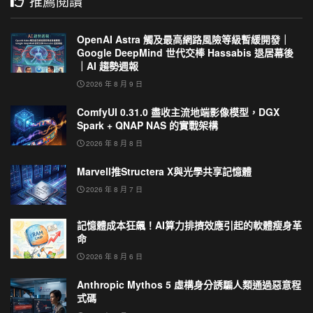
推薦閱讀
OpenAI Astra 觸及最高網路風險等級暫緩開發｜
Google DeepMind 世代交棒 Hassabis 退居幕後
｜AI 趨勢週報
2026 年 8 月 9 日
ComfyUI 0.31.0 盡收主流地端影像模型，DGX
Spark + QNAP NAS 的實戰架構
2026 年 8 月 8 日
Marvell推Structera X與光學共享記憶體
2026 年 8 月 7 日
記憶體成本狂飆！AI算力排擠效應引起的軟體瘦身革
命
2026 年 8 月 6 日
Anthropic Mythos 5 虛構身分誘騙人類通過惡意程
式碼