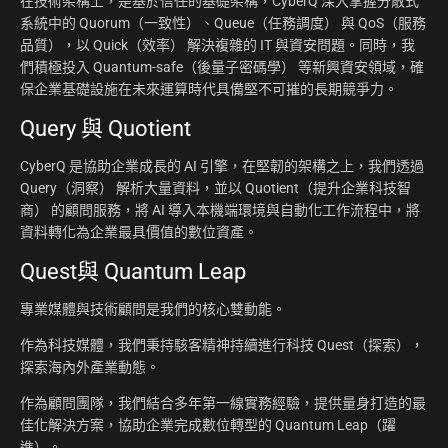
在技術架構上，是基於信任的基礎架構，CyberQ 深入掌握分散式
系統中的 Quorum（一致性）、Queue（任務調度） 與 QoS（服務
品質），以 Quick（效率） 解決複雜的 IT 與資安問題。同時，我
們積極投入 Quantum-safe（後量子密碼學） 等新興資安領域，確
保企業基礎設施在未來運算時代具備堅不可摧的長期競爭力。
Query 與 Quotient
CyberQ 是協助企業成長的 AI 引擎，在堅韌的架構之上，我們透過
Query（洞察） 解析大量資料，並以 Quotient（提升企業科技智
商） 的顧問服務，將 AI 導入本機端環境與自動化工作流程中，將
資料轉化為企業最具價值的數位資產。
Quest與 Quantum Leap
專業媒體與技術顧問是我們的核心雙動能。
作為科技媒體，我們秉持駭客精神持續進行科技 Quest（探索），
探索海內外產業動態。
作為顧問團隊，我們結合多年第一線實務經驗，提供量身打造的最
佳化解決方案，協助企業完成數位轉型的 Quantum Leap（躍
進）。