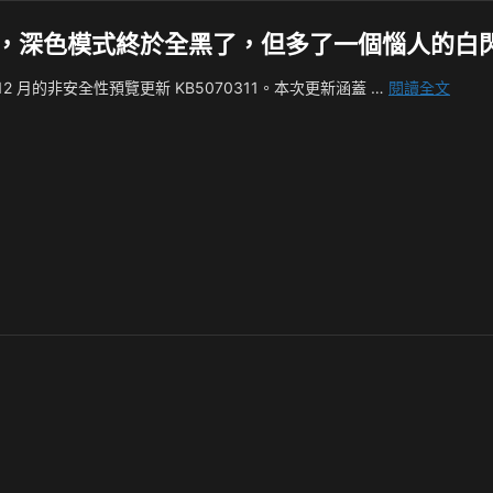
版更新釋出，深色模式終於全黑了，但多了一個惱人的白閃
Wind
年 12 月的非安全性預覽更新 KB5070311。本次更新涵蓋 …
閱讀全文
11
KB50
預
覽
版
更
新
釋
出，
深
色
模
式
終
於
全
黑