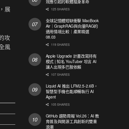
效應引起的軟體瘦身革命
賽，展
125 SHARES
全球記憶體短缺衝擊 MacBook
Air｜GraphRAG與向量RAG的
適用情境比較｜產業精選
員的攻
08.03
119 SHARES
全風
Apple Upgrade 計畫改寫持有
模式 | 知名 YouTuber 坦言 AI
讓人出現多巴胺依賴
107 SHARES
Liquid AI 推出 LFM2.5-2.6B，
智慧型手機也能順暢執行 AI
Agent
105 SHARES
GitHub 趨勢周報 Vol.26：AI 教
育普及與開源工具創新的雙重
浪潮