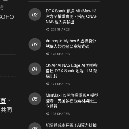
是於
DGX Spark 跑通 MiniMax-H3
SOHO
官方全權重實測，搭配 QNAP
NAS 載入與輸出
253 SHARES
Anthropic Mythos 5 虛構身分
誘騙人類通過惡意程式碼
178 SHARES
QNAP AI NAS Edge AI 方案與
自建 DGX Spark 地端 LLM 架
構比較
171 SHARES
MiniMax H3開放權重影片模型
競賽
。
登場 支援多模態素材與原生
立體聲
，共同
128 SHARES
記憶體成本狂飆！AI算力排擠