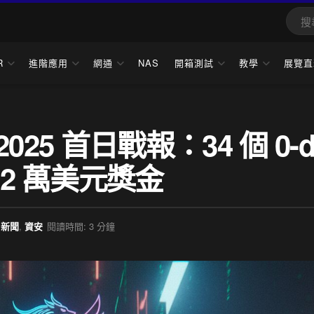
R
進階應用
網通
NAS
開箱測試
教學
展覽直
d 2025 首日戰報：34 個 0-d
.2 萬美元獎金
新聞
,
資安
閱讀時間: 3 分鐘