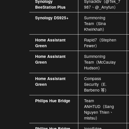
Synacktiv（@Tek_7
Synology
987、@_Anyfun）
BeeStation Plus
Summoning
Synology DS925+
Team（Sina
Kheirkhah）
Rapid7（Stephen
Home Assistant
Fewer）
Green
Summoning
Home Assistant
Team（McCaulay
Green
Hudson）
Compass
Home Assistant
Security（E.
Green
Barbeno 等）
Team
Philips Hue Bridge
ANHTUD（Sang
Nguyen Thien、
mistsu）
InnoEdge
Philips Hue Bridge