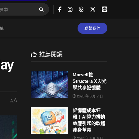
擊
聯繫我們
推薦閱讀
ay
Marvell推
Structera X與光
學共享記憶體
2026 年 8 月 7 日
A
A
記憶體成本狂
飆！AI算力排擠
效應引起的軟體
瘦身革命
2026 年 8 月 6 日