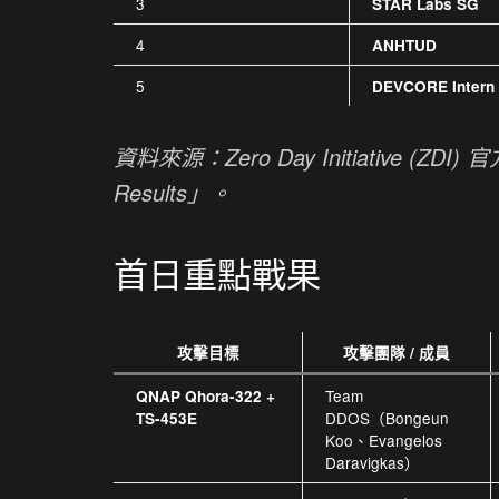
3
STAR Labs SG
4
ANHTUD
5
DEVCORE Intern
資料來源：Zero Day Initiative (ZDI) 
Results」。
首日重點戰果
攻擊目標
攻擊團隊 / 成員
Team
QNAP Qhora-322 +
DDOS（Bongeun
TS-453E
Koo、Evangelos
Daravigkas）