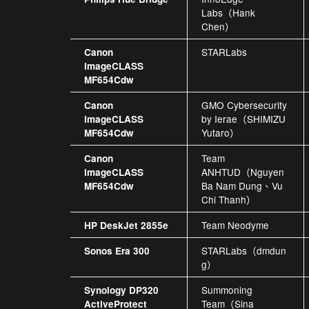
Labs（Hank
Chen）
STARLabs
Canon
imageCLASS
MF654Cdw
GMO Cybersecurity
Canon
by Ierae（SHIMIZU
imageCLASS
Yutaro）
MF654Cdw
Team
Canon
ANHTUD（Nguyen
imageCLASS
Ba Nam Dung、Vu
MF654Cdw
Chi Thanh）
Team Neodyme
HP DeskJet 2855e
STARLabs（dmdun
Sonos Era 300
g）
Summoning
Synology DP320
Team（Sina
ActiveProtect