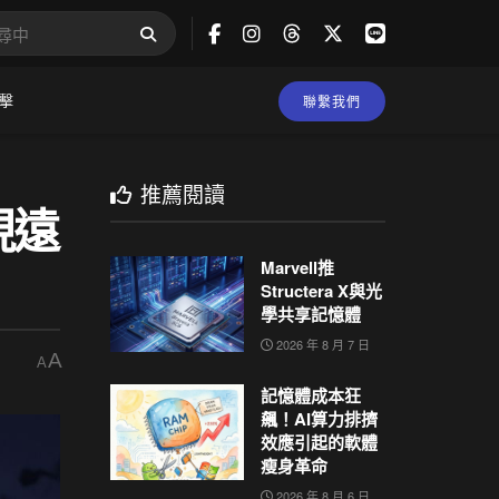
擊
聯繫我們
推薦閱讀
現遠
Marvell推
Structera X與光
學共享記憶體
2026 年 8 月 7 日
A
A
記憶體成本狂
飆！AI算力排擠
效應引起的軟體
瘦身革命
2026 年 8 月 6 日