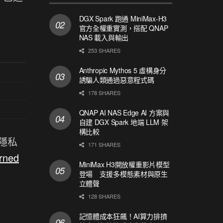
DGX Spark 跑通 MiniMax-H3
官方全權重實測，搭配 QNAP
NAS 載入與輸出
253 SHARES
Anthropic Mythos 5 虛構身分
誘騙人類通過惡意程式碼
178 SHARES
QNAP AI NAS Edge AI 方案與
自建 DGX Spark 地端 LLM 架
構比較
、隱私
171 SHARES
rned
MiniMax H3開放權重影片模型
登場 支援多模態素材與原生
立體聲
128 SHARES
記憶體成本狂飆！AI算力排擠