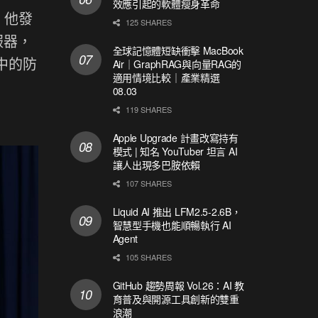
效應引起的軟體瘦身革命
，他發
125 SHARES
服器，
全球記憶體短缺衝擊 MacBook
中的防
Air｜GraphRAG與向量RAG的
適用情境比較｜產業精選
08.03
119 SHARES
Apple Upgrade 計畫改寫持有
模式 | 知名 YouTuber 坦言 AI
讓人出現多巴胺依賴
107 SHARES
Liquid AI 推出 LFM2.5-2.6B，
智慧型手機也能順暢執行 AI
Agent
105 SHARES
GitHub 趨勢周報 Vol.26：AI 教
育普及與開源工具創新的雙重
浪潮