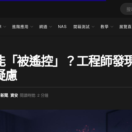
R
進階應用
網通
NAS
開箱測試
教學
展覽直
能「被遙控」？工程師發
疑慮
新聞
,
資安
閱讀時間: 2 分鐘