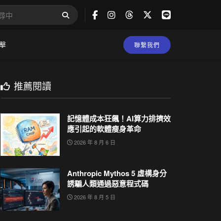
擊
聯繫我們
推薦閱讀
記憶體成本狂飆！AI算力排擠效
應引起的軟體瘦身革命
2026 年 8 月 6 日
Anthropic Mythos 5 虛構身分
誘騙人類通過惡意程式碼
2026 年 8 月 5 日