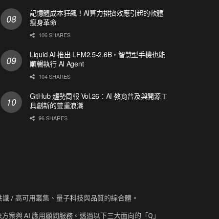
記憶體成本狂飆！AI算力排擠效應引起的軟體
瘦身革命
106 SHARES
Liquid AI 推出 LFM2.5-2.6B，智慧型手機也能
順暢執行 AI Agent
104 SHARES
GitHub 趨勢周報 Vol.26：AI 教育普及與開源工
具創新的雙重浪潮
96 SHARES
資訊、共識 / 高可用叢集、量子科技與品質的綜合體。
方案與 AI 應用顧問服務。透過以下三大面向的「Q」