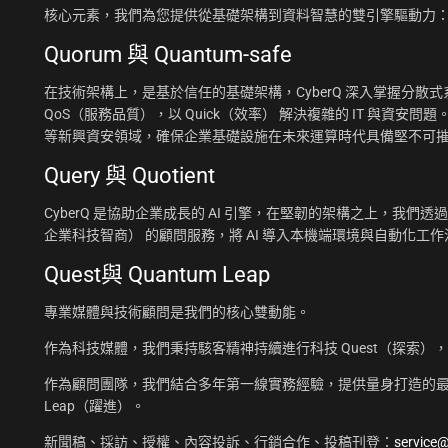
核心元素，我們為您提供從基礎架構到資料智慧的雙引擎驅動力
Quorum 與 Quantum-safe
在技術架構上，是基於信任的基礎架構，CyberQ 深入掌握分散式系統
QoS（服務品質），以 Quick（效率） 解決複雜的 IT 與資安問題
等新興資安領域，確保企業基礎設施在未來運算時代具備堅不可
Query 與 Quotient
CyberQ 是協助企業成長的 AI 引擎，在堅韌的架構之上，我們透過 Q
企業科技智商） 的顧問服務，將 AI 導入本機端環境與自動化
Quest與 Quantum Leap
專業媒體與技術顧問是我們的核心雙動能。
作為科技媒體，我們秉持駭客精神持續進行科技 Quest（探索）
作為顧問團隊，我們結合多年第一線實務經驗，提供量身打造的最佳
Leap（躍進）。
新聞稿、採訪、授權、內容投訴、行銷合作、投稿刊登：
service