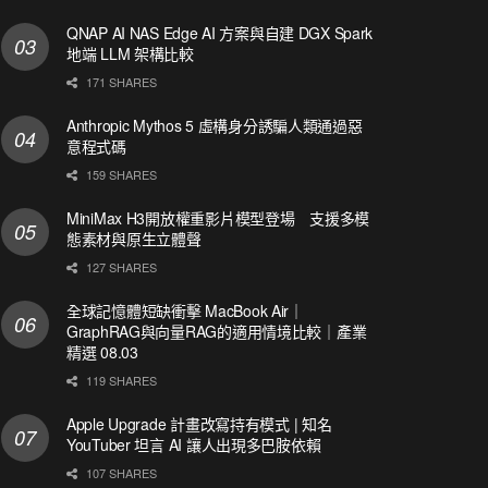
QNAP AI NAS Edge AI 方案與自建 DGX Spark
地端 LLM 架構比較
171 SHARES
Anthropic Mythos 5 虛構身分誘騙人類通過惡
意程式碼
159 SHARES
MiniMax H3開放權重影片模型登場 支援多模
態素材與原生立體聲
127 SHARES
全球記憶體短缺衝擊 MacBook Air｜
GraphRAG與向量RAG的適用情境比較｜產業
精選 08.03
119 SHARES
Apple Upgrade 計畫改寫持有模式 | 知名
YouTuber 坦言 AI 讓人出現多巴胺依賴
107 SHARES