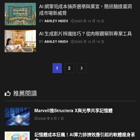
AI 網軍低成本操弄選舉與廣宣，簡訊驗證漏洞
成市場新威脅
BY
ASHLEY HSIEH
2025 年 12 月 16 日
AI 生成影片辨識技巧 ? 從肉眼觀察到專業工具
BY
ASHLEY HSIEH
2025 年 12 月 16 日
1
2
推薦閱讀
Marvell推Structera X與光學共享記憶體
2026 年 8 月 7 日
記憶體成本狂飆！AI算力排擠效應引起的軟體瘦身革