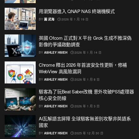
用瀏覽器進入 QNAP NAS 終端機模式
BY
圓 武海
2026 年 1 月 19 日
英國 Ofcom 正式對 X 平台 Grok 生成不雅深偽
影像的爭議啟動調查
BY
ASHLEY HSIEH
2026 年 1 月 14 日
Chrome 釋出 2026 年首波安全性更新，修補
WebView 高風險漏洞
BY
ASHLEY HSIEH
2026 年 1 月 8 日
駭客為了玩Beat Saber改機 意外攻破PS5處理器
核心安全防線
BY
ASHLEY HSIEH
2026 年 1 月 3 日
AI瓦解語言屏障 全球駭客無差別攻擊非英語系
國家
BY
ASHLEY HSIEH
2025 年 12 月 30 日