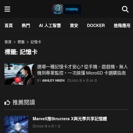
首頁
熱門
AI 人工智慧
資安
DOCKER
進階應用
首頁
標籤
記憶卡
標籤:
記憶卡
選哪一種記憶卡才安心? 從手機、遊戲機、無人
機到專業監控，一次搞懂 MicroSD 卡選購指南
BY
ASHLEY HSIEH
2025 年 9 月 26 日
推薦閱讀
Marvell推Structera X與光學共享記憶體
2026 年 8 月 7 日