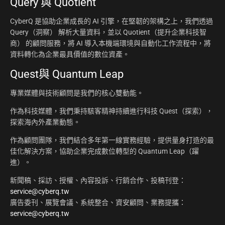
Query 與 Quotient
CyberQ 是協助企業成長的 AI 引擎，在堅韌的架構之上，我們透過
Query（洞察） 解析大量資料，並以 Quotient（提升企業科技智
商） 的顧問服務，將 AI 導入本機端環境與自動化工作流程中，將
資料轉化為企業最具價值的數位資產。
Quest與 Quantum Leap
專業媒體與技術顧問是我們的核心雙動能。
作為科技媒體，我們秉持駭客精神持續進行科技 Quest（探索），
探索海內外產業動態。
作為顧問團隊，我們結合多年第一線實務經驗，提供量身打造的最
佳化解決方案，協助企業完成數位轉型的 Quantum Leap（躍
進）。
新聞稿、採訪、授權、內容投訴、行銷合作、投稿刊登：
service@cyberq.tw
廣告委刊、展覽會議、系統整合、資安顧問、業務提攜：
service@cyberq.tw