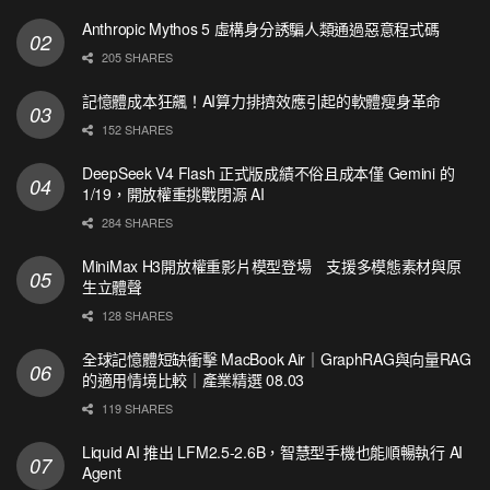
Anthropic Mythos 5 虛構身分誘騙人類通過惡意程式碼
205 SHARES
記憶體成本狂飆！AI算力排擠效應引起的軟體瘦身革命
152 SHARES
DeepSeek V4 Flash 正式版成績不俗且成本僅 Gemini 的
1/19，開放權重挑戰閉源 AI
284 SHARES
MiniMax H3開放權重影片模型登場 支援多模態素材與原
生立體聲
128 SHARES
全球記憶體短缺衝擊 MacBook Air｜GraphRAG與向量RAG
的適用情境比較｜產業精選 08.03
119 SHARES
Liquid AI 推出 LFM2.5-2.6B，智慧型手機也能順暢執行 AI
Agent