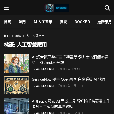
首頁
熱門
AI 人工智慧
資安
DOCKER
進階應用
首頁
標籤
人工智慧應用
標籤:
人工智慧應用
AI 語音助理撥打三千通電話 健力士啤酒價格資
料庫 Guinndex 登場
BY
ASHLEY HSIEH
2026 年 4 月 1 日
ServiceNow 攜手 OpenAI 打造企業級 AI 代理
BY
ASHLEY HSIEH
2026 年 1 月 21 日
Anthropic 發布 AI 面談工具 解析逾千名專業工作
者對人工智慧的真實觀點
BY
ASHLEY HSIEH
2025 年 12 月 6 日