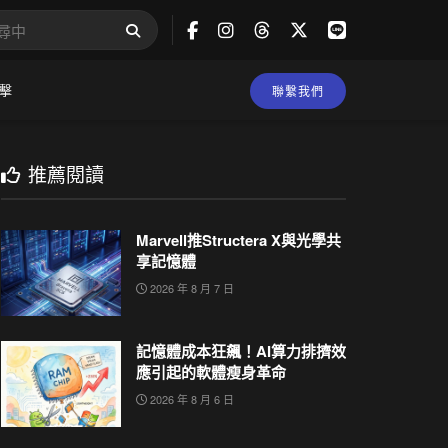
擊
聯繫我們
推薦閱讀
Marvell推Structera X與光學共
享記憶體
2026 年 8 月 7 日
記憶體成本狂飆！AI算力排擠效
應引起的軟體瘦身革命
2026 年 8 月 6 日