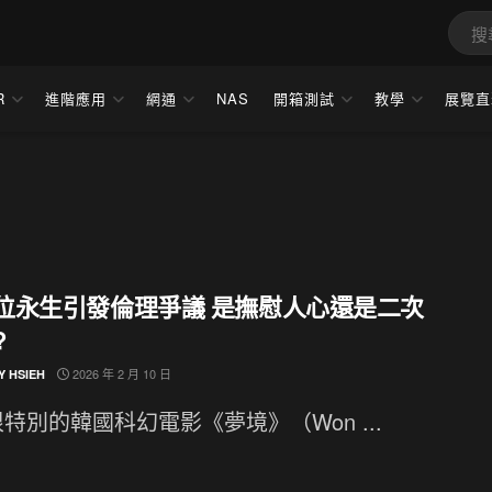
R
進階應用
網通
NAS
開箱測試
教學
展覽直
 數位永生引發倫理爭議 是撫慰人心還是二次
?
2026 年 2 月 10 日
Y HSIEH
特別的韓國科幻電影《夢境》（Won ...