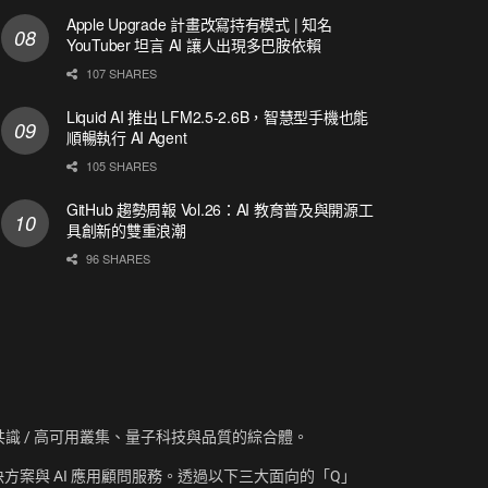
Apple Upgrade 計畫改寫持有模式 | 知名
YouTuber 坦言 AI 讓人出現多巴胺依賴
107 SHARES
Liquid AI 推出 LFM2.5-2.6B，智慧型手機也能
順暢執行 AI Agent
105 SHARES
GitHub 趨勢周報 Vol.26：AI 教育普及與開源工
具創新的雙重浪潮
96 SHARES
資訊、共識 / 高可用叢集、量子科技與品質的綜合體。
方案與 AI 應用顧問服務。透過以下三大面向的「Q」