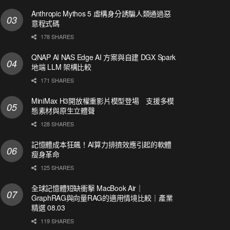
Anthropic Mythos 5 虛構身分誘騙人類通過惡
意程式碼
178 SHARES
QNAP AI NAS Edge AI 方案與自建 DGX Spark
地端 LLM 架構比較
171 SHARES
MiniMax H3開放權重影片模型登場 支援多模
態素材與原生立體聲
128 SHARES
記憶體成本狂飆！AI算力排擠效應引起的軟體
瘦身革命
125 SHARES
全球記憶體短缺衝擊 MacBook Air｜
GraphRAG與向量RAG的適用情境比較｜產業
精選 08.03
119 SHARES