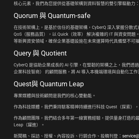
核心元素，我們為您提供從基礎架構到資料智慧的雙引擎驅動力
Quorum 與 Quantum-safe
在技術架構上，是基於信任的基礎架構，CyberQ 深入掌握分散式系統
QoS（服務品質），以 Quick（效率） 解決複雜的 IT 與資安問題
等新興資安領域，確保企業基礎設施在未來運算時代具備堅不可
Query 與 Quotient
CyberQ 是協助企業成長的 AI 引擎，在堅韌的架構之上，我們透過 Q
企業科技智商） 的顧問服務，將 AI 導入本機端環境與自動化
Quest與 Quantum Leap
專業媒體與技術顧問是我們的核心雙動能。
作為科技媒體，我們秉持駭客精神持續進行科技 Quest（探索）
作為顧問團隊，我們結合多年第一線實務經驗，提供量身打造的最佳
Leap（躍進）。
新聞稿、採訪、授權、內容投訴、行銷合作、投稿刊登：
service