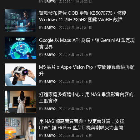
BY
BABYQ
2025 年 10 月 22 日
微軟發布緊急 OOB 更新 KB5070773，修復
Windows 11 24H2/25H2 關鍵 WinRE 故障
BY
BABYQ
2025 年 10 月 21 日
Google 以 Maps API 為錨，讓 Gemini AI 鎖定現
實世界
BY
BABYQ
2025 年 10 月 18 日
M5 晶片 x Apple Vision Pro，空間運算體驗再提
升
BY
BABYQ
2025 年 10 月 15 日
打造家庭多媒體中心：用 NAS 串流影音內容的
三個實作
BY
BABYQ
2025 年 10 月 15 日
用 NAS 聽高音質音樂，設定藍牙篇：支援
LDAC 讓 Hi-Res 藍芽耳機與喇叭火力全開
BY
BABYQ
2025 年 10 月 15 日