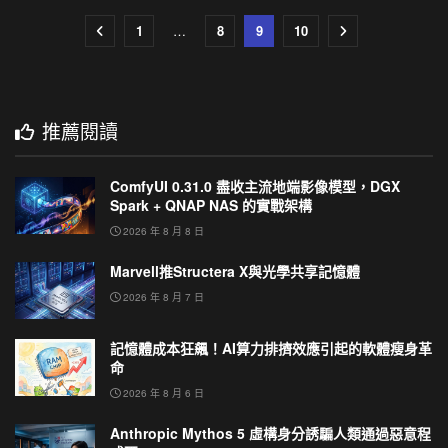
1
…
8
9
10
推薦閱讀
ComfyUI 0.31.0 盡收主流地端影像模型，DGX
Spark + QNAP NAS 的實戰架構
2026 年 8 月 8 日
Marvell推Structera X與光學共享記憶體
2026 年 8 月 7 日
記憶體成本狂飆！AI算力排擠效應引起的軟體瘦身革
命
2026 年 8 月 6 日
Anthropic Mythos 5 虛構身分誘騙人類通過惡意程