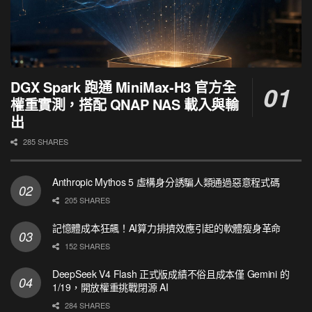
DGX Spark 跑通 MiniMax-H3 官方全
權重實測，搭配 QNAP NAS 載入與輸
出
285 SHARES
Anthropic Mythos 5 虛構身分誘騙人類通過惡意程式碼
205 SHARES
記憶體成本狂飆！AI算力排擠效應引起的軟體瘦身革命
152 SHARES
DeepSeek V4 Flash 正式版成績不俗且成本僅 Gemini 的
1/19，開放權重挑戰閉源 AI
284 SHARES