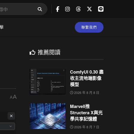
擊
聯繫我們
推薦閱讀
ComfyUI 0.30 盡
收主流地端影像
模型
2026 年 8 月 8 日
A
A
Marvell推
Structera X與光
學共享記憶體
2026 年 8 月 7 日