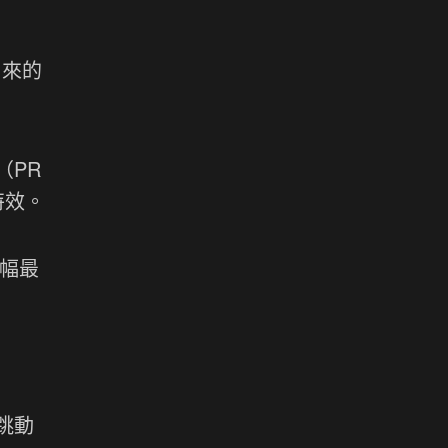
出來的
（PR
特效。
，大幅最
節跳動