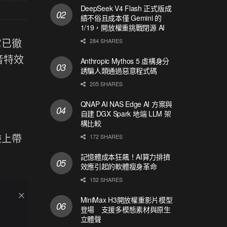
DeepSeek V4 Flash 正式版成
績不俗且成本僅 Gemini 的
1/19，開放權重挑戰閉源 AI
它已徹
284 SHARES
音特效
Anthropic Mythos 5 虛構身分
誘騙人類通過惡意程式碼
205 SHARES
QNAP AI NAS Edge AI 方案與
自建 DGX Spark 地端 LLM 架
構比較
驗上帶
172 SHARES
記憶體成本狂飆！AI算力排擠
效應引起的軟體瘦身革命
152 SHARES
MiniMax H3開放權重影片模型
登場 支援多模態素材與原生
立體聲