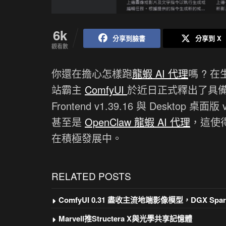
6k
分享到臉書
分享到 X
觀看數
你還在擔心怎樣跑
龍蝦 AI 代理
嗎 ? 在
站霸主
ComfyUI
於近日正式釋出了具備里
Frontend v1.39.16 與 Desktop 
甚至是
OpenClaw 龍蝦 AI 代理
，這使得
在積極發展中。
RELATED POSTS
ComfyUI 0.31 盡收主流地端影像模型，DGX Spar
Marvell推Structera X與光學共享記憶體