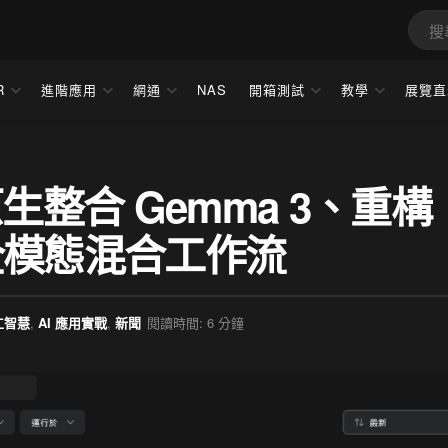
R
進階應用
網通
NAS
開箱測試
教學
展覽直
.0 原生整合 Gemma 3、重構
引領全模態混合工作流
人工智慧
,
AI 應用實戰
,
新聞
閱讀時間: 6 分鐘