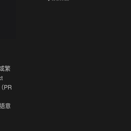
）或繁
t
3（PR
語意