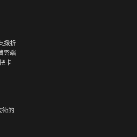
並支援折
付費雲端
怕把卡
新技術的