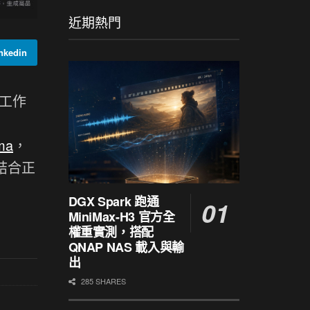
近期熱門
kedin
 工作
ma
，
結合正
DGX Spark 跑通
MiniMax-H3 官方全
權重實測，搭配
QNAP NAS 載入與輸
出
285 SHARES