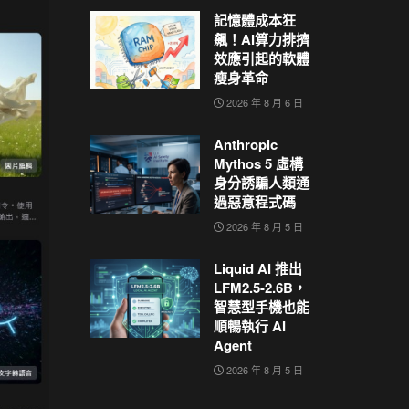
記憶體成本狂
飆！AI算力排擠
效應引起的軟體
瘦身革命
2026 年 8 月 6 日
Anthropic
Mythos 5 虛構
身分誘騙人類通
過惡意程式碼
2026 年 8 月 5 日
Liquid AI 推出
LFM2.5-2.6B，
智慧型手機也能
順暢執行 AI
Agent
2026 年 8 月 5 日