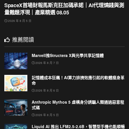
SpaceX首場財報馬斯克狂加碼承諾｜AI代理燒錢與測
量難題浮現｜產業精選 08.05
2026 年 8 月 5 日
推薦閱讀
Marvell推Structera X與光學共享記憶體
2026 年 8 月 7 日
記憶體成本狂飆！AI算力排擠效應引起的軟體瘦身革
命
2026 年 8 月 6 日
Anthropic Mythos 5 虛構身分誘騙人類通過惡意程
式碼
2026 年 8 月 5 日
Liquid AI 推出 LFM2.5-2.6B，智慧型手機也能順暢