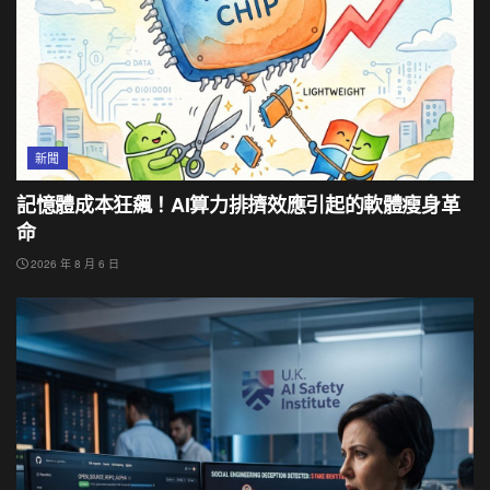
新聞
記憶體成本狂飆！AI算力排擠效應引起的軟體瘦身革
命
2026 年 8 月 6 日