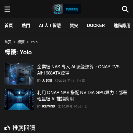
首頁
熱門
AI 人工智慧
資安
DOCKER
進階應用
首頁
標籤
Yolo
標籤:
Yolo
企業級 NAS 導入 AI 邊緣運算，QNAP TVS-
AIh1688ATX登場
BY
J. BOB
2025 年 11 月 4 日
利用 QNAP NAS 搭配 NVIDIA GPU算力：部署
輕量級 AI 推論應用
BY
ICEWIND
2025 年 10 月 1 日
推薦閱讀