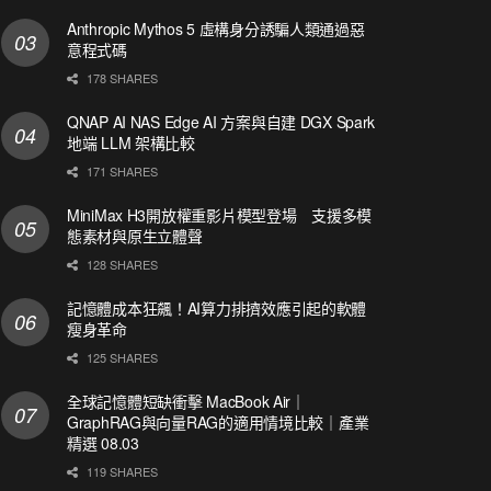
Anthropic Mythos 5 虛構身分誘騙人類通過惡
意程式碼
178 SHARES
QNAP AI NAS Edge AI 方案與自建 DGX Spark
地端 LLM 架構比較
171 SHARES
MiniMax H3開放權重影片模型登場 支援多模
態素材與原生立體聲
128 SHARES
記憶體成本狂飆！AI算力排擠效應引起的軟體
瘦身革命
125 SHARES
全球記憶體短缺衝擊 MacBook Air｜
GraphRAG與向量RAG的適用情境比較｜產業
精選 08.03
119 SHARES