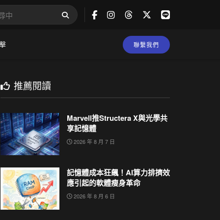
擊
聯繫我們
推薦閱讀
Marvell推Structera X與光學共
享記憶體
2026 年 8 月 7 日
記憶體成本狂飆！AI算力排擠效
應引起的軟體瘦身革命
2026 年 8 月 6 日