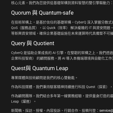
核心元素，我們為您提供從基礎架構到資料智慧的雙引擎驅動力
Quorum 與 Quantum-safe
在技術架構上，是基於信任的基礎架構，CyberQ 深入掌握分散式系統
QoS（服務品質），以 Quick（效率） 解決複雜的 IT 與資安問題
等新興資安領域，確保企業基礎設施在未來運算時代具備堅不可
Query 與 Quotient
CyberQ 是協助企業成長的 AI 引擎，在堅韌的架構之上，我們透過 Q
企業科技智商） 的顧問服務，將 AI 導入本機端環境與自動化
Quest與 Quantum Leap
專業媒體與技術顧問是我們的核心雙動能。
作為科技媒體，我們秉持駭客精神持續進行科技 Quest（探索）
作為顧問團隊，我們結合多年第一線實務經驗，提供量身打造的最佳
Leap（躍進）。
新聞稿、採訪、授權、內容投訴、行銷合作、投稿刊登：
service