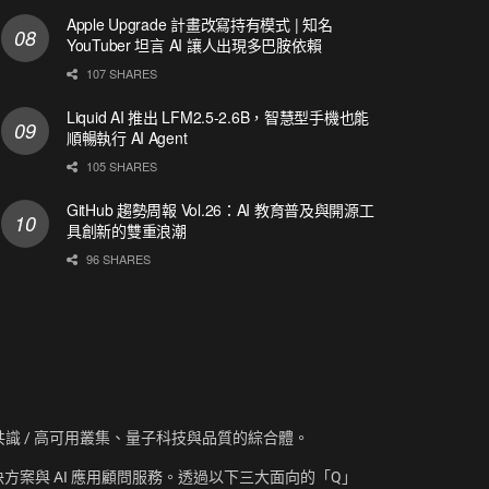
Apple Upgrade 計畫改寫持有模式 | 知名
YouTuber 坦言 AI 讓人出現多巴胺依賴
107 SHARES
Liquid AI 推出 LFM2.5-2.6B，智慧型手機也能
順暢執行 AI Agent
105 SHARES
GitHub 趨勢周報 Vol.26：AI 教育普及與開源工
具創新的雙重浪潮
96 SHARES
資訊、共識 / 高可用叢集、量子科技與品質的綜合體。
方案與 AI 應用顧問服務。透過以下三大面向的「Q」