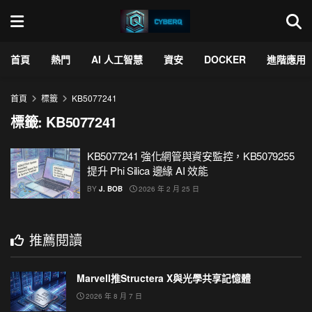
首頁
熱門
AI 人工智慧
資安
DOCKER
進階應用
首頁
標籤
KB5077241
標籤:
KB5077241
KB5077241 強化網管與資安監控，KB5079255
提升 Phi Silica 邊緣 AI 效能
BY
J. BOB
2026 年 2 月 25 日
推薦閱讀
Marvell推Structera X與光學共享記憶體
2026 年 8 月 7 日