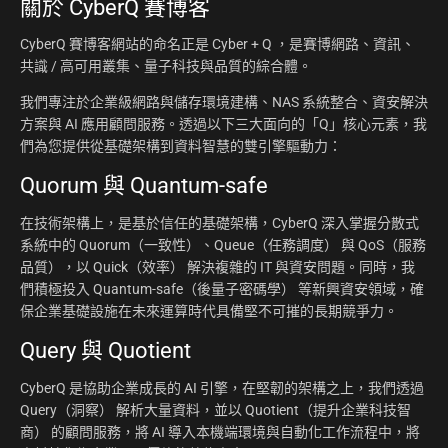
關於
CyberQ 賽博客
CyberQ 賽博客網站的命名正是 Cyber + Q ，是賽博網路、資訊、
共識 / 高可用叢集、量子科技與品質的綜合體。
我們專注於企業級網路與儲存環境建構、NAS 系統整合、資安解決
方案與 AI 應用顧問服務。透過以下三大面向的「Q」核心元素，我
們為您提供從基礎架構到資料智慧的雙引擎驅動力：
Quorum 與 Quantum-safe
在技術架構上，是基於信任的基礎架構，CyberQ 深入掌握分散式
系統中的 Quorum（一致性）、Queue（任務調度） 與 QoS（服務
品質），以 Quick（效率） 解決複雜的 IT 與資安問題。同時，我
們積極投入 Quantum-safe（後量子密碼學） 等新興資安領域，確
保企業基礎設施在未來運算時代具備堅不可摧的長期競爭力。
Query 與 Quotient
CyberQ 是協助企業成長的 AI 引擎，在堅韌的架構之上，我們透過
Query（洞察） 解析大量資料，並以 Quotient（提升企業科技智
商） 的顧問服務，將 AI 導入本機端環境與自動化工作流程中，將