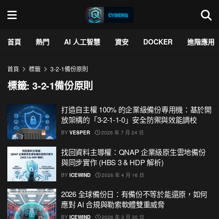
首頁
熱門
AI 人工智慧
資安
DOCKER
進階應用
首頁
標籤
3-2-1備份原則
標籤:
3-2-1備份原則
打造自主權 100% 的企業級備份專用機：基於開
放架構的「3-2-1-1-0」安全防禦與效能調校
BY
VESPER
2026 年 7 月 24 日
找回資料主導權：QNAP 企業級原生雲地備份
與同步實作 (HBS 3 & HDP 解析)
BY
ICEWIND
2026 年 4 月 16 日
2026 全球備份日：有備份不等於能還原，如何
應對 AI 合規與勒索軟體雙重威脅
BY
ICEWIND
2026 年 3 月 30 日