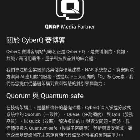
關於
CyberQ 賽博客
CyberQ 賽博客網站的命名正是 Cyber + Q ，是賽博網路、資訊、
共識 / 高可用叢集、量子科技與品質的綜合體。
我們專注於企業級網路與儲存環境建構、NAS 系統整合、資安解決
方案與 AI 應用顧問服務。透過以下三大面向的「Q」核心元素，我
們為您提供從基礎架構到資料智慧的雙引擎驅動力：
Quorum 與 Quantum-safe
在技術架構上，是基於信任的基礎架構，CyberQ 深入掌握分散式
系統中的 Quorum（一致性）、Queue（任務調度） 與 QoS（服務
品質），以 Quick（效率） 解決複雜的 IT 與資安問題。同時，我
們積極投入 Quantum-safe（後量子密碼學） 等新興資安領域，確
保企業基礎設施在未來運算時代具備堅不可摧的長期競爭力。