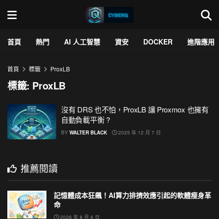
首頁
熱門
AI 人工智慧
資安
DOCKER
進階應用
首頁
標籤
ProxLB
標籤:
ProxLB
沒有 DRS 也不怕，ProxLB 讓 Proxmox 也擁有
自動負載平衡 ?
BY
WALTER BLACK
2025 年 12 月 7 日
推薦閱讀
記憶體成本狂飆！AI算力排擠效應引起的軟體瘦身革
命
2026 年 8 月 6 日