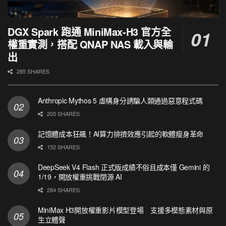
DGX Spark 跑通 MiniMax-H3 官方全
權重實測，搭配 QNAP NAS 載入與輸
出
285 SHARES
Anthropic Mythos 5 虛構身分誘騙人類通過惡意程式碼
205 SHARES
記憶體成本狂飆！AI算力排擠效應引起的軟體瘦身革命
152 SHARES
DeepSeek V4 Flash 正式版成績不俗且成本僅 Gemini 的
1/19，開放權重挑戰閉源 AI
284 SHARES
MiniMax H3開放權重影片模型登場 支援多模態素材與原
生立體聲