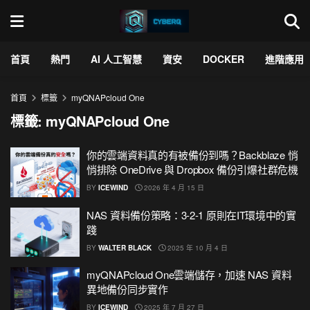
首頁
熱門
AI 人工智慧
資安
DOCKER
進階應用
首頁
標籤
myQNAPcloud One
標籤:
myQNAPcloud One
你的雲端資料真的有被備份到嗎？Backblaze 悄
悄排除 OneDrive 與 Dropbox 備份引爆社群危機
BY
ICEWIND
2026 年 4 月 15 日
NAS 資料備份策略：3-2-1 原則在IT環境中的實
踐
BY
WALTER BLACK
2025 年 10 月 4 日
myQNAPcloud One雲端儲存，加速 NAS 資料
異地備份同步實作
BY
ICEWIND
2025 年 7 月 27 日