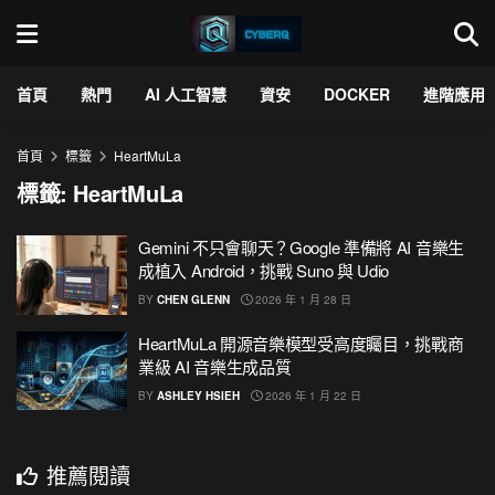
首頁
熱門
AI 人工智慧
資安
DOCKER
進階應用
首頁
標籤
HeartMuLa
標籤:
HeartMuLa
Gemini 不只會聊天？Google 準備將 AI 音樂生
成植入 Android，挑戰 Suno 與 Udio
BY
CHEN GLENN
2026 年 1 月 28 日
HeartMuLa 開源音樂模型受高度矚目，挑戰商
業級 AI 音樂生成品質
BY
ASHLEY HSIEH
2026 年 1 月 22 日
推薦閱讀