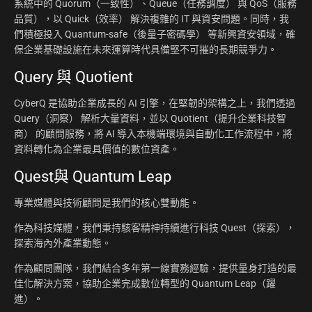
系統中的 Quorum（一致性）、Queue（任務調度） 與 QoS（服務
品質），以 Quick（效率） 解決複雜的 IT 與資安問題。同時，我
們積極投入 Quantum-safe（後量子密碼學） 等新興資安領域，確
保企業基礎設施在未來運算時代具備堅不可摧的長期競爭力。
Query 與 Quotient
CyberQ 是協助企業成長的 AI 引擎，在堅韌的架構之上，我們透過
Query（洞察） 解析大量資料，並以 Quotient（提升企業科技智
商） 的顧問服務，將 AI 導入本機端環境與自動化工作流程中，將
資料轉化為企業最具價值的數位資產。
Quest與 Quantum Leap
專業媒體與技術顧問是我們的核心雙動能。
作為科技媒體，我們秉持駭客精神持續進行科技 Quest（探索），
探索海內外產業動態。
作為顧問團隊，我們結合多年第一線實務經驗，提供量身打造的最
佳化解決方案，協助企業完成數位轉型的 Quantum Leap（躍
進）。