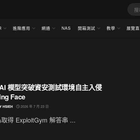
R
進階應用
網通
NAS
開箱測試
教學
展覽直
nAI 模型突破資安測試環境自主入侵
ing Face
2026 年 7 月 23 日
Y HSIEH
得 ExploitGym 解答串 ...