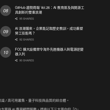
GitHub 趨勢周報 Vol.26：AI 教育普及與開源工
具創新的雙重浪潮
95 SHARES
AI 浪潮襲來，企業能記取歷史教訓，成功重塑
勞工技能嗎？
92 SHARES
FCC 擴大設備禁令海外先進機器人與電源逆變
器入列
90 SHARES
資訊、共識 / 高可用叢集、量子科技與品質的綜合體。
方案與 AI 應用顧問服務。透過以下三大面向的「Q」