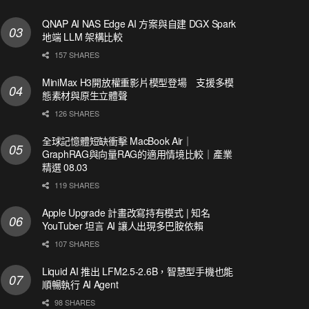
QNAP AI NAS Edge AI 方案與自建 DGX Spark
地端 LLM 架構比較
157 SHARES
MiniMax H3開放權重影片模型登場 支援多模
態素材與原生立體聲
126 SHARES
全球記憶體短缺衝擊 MacBook Air｜
GraphRAG與向量RAG的適用情境比較｜產業
精選 08.03
119 SHARES
Apple Upgrade 計畫改寫持有模式 | 知名
YouTuber 坦言 AI 讓人出現多巴胺依賴
107 SHARES
Liquid AI 推出 LFM2.5-2.6B，智慧型手機也能
順暢執行 AI Agent
98 SHARES