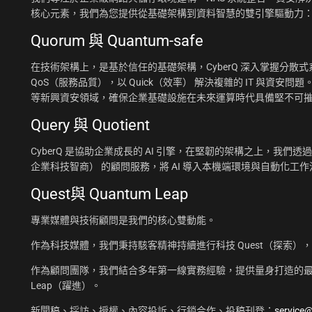
核心元素，我們為您提供從基礎架構到資料智慧的雙引擎驅動力
Quorum 與 Quantum-safe
在技術架構上，是基於信任的基礎架構，CyberQ 深入掌握分散式系統
QoS（服務品質），以 Quick（效率） 解決複雜的 IT 與資安問題
等新興資安領域，確保企業基礎設施在未來運算時代具備堅不可
Query 與 Quotient
CyberQ 是協助企業成長的 AI 引擎，在堅韌的架構之上，我們透過 Q
企業科技智商） 的顧問服務，將 AI 導入本機端環境與自動化
Quest與 Quantum Leap
專業媒體與技術顧問是我們的核心雙動能。
作為科技媒體，我們秉持駭客精神持續進行科技 Quest（探索）
作為顧問團隊，我們結合多年第一線實務經驗，提供量身打造的最佳
Leap（躍進）。
新聞稿、採訪、授權、內容投訴、行銷合作、投稿刊登：
service