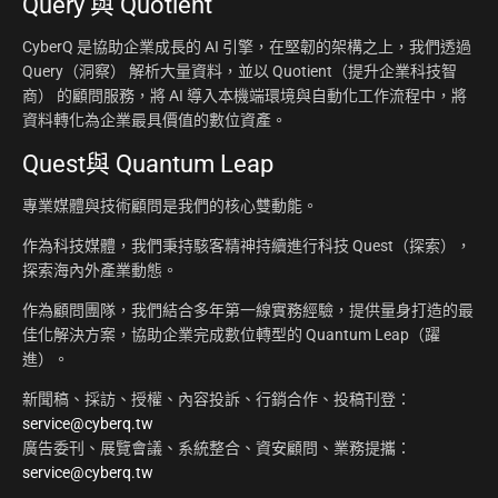
Query 與 Quotient
CyberQ 是協助企業成長的 AI 引擎，在堅韌的架構之上，我們透過
Query（洞察） 解析大量資料，並以 Quotient（提升企業科技智
商） 的顧問服務，將 AI 導入本機端環境與自動化工作流程中，將
資料轉化為企業最具價值的數位資產。
Quest與 Quantum Leap
專業媒體與技術顧問是我們的核心雙動能。
作為科技媒體，我們秉持駭客精神持續進行科技 Quest（探索），
探索海內外產業動態。
作為顧問團隊，我們結合多年第一線實務經驗，提供量身打造的最
佳化解決方案，協助企業完成數位轉型的 Quantum Leap（躍
進）。
新聞稿、採訪、授權、內容投訴、行銷合作、投稿刊登：
service@cyberq.tw
廣告委刊、展覽會議、系統整合、資安顧問、業務提攜：
service@cyberq.tw