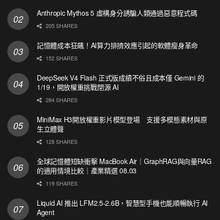
Anthropic Mythos 5 虛構身分誘騙人類通過惡意程式碼
205 SHARES
記憶體成本狂飆！AI算力排擠效應引起的軟體瘦身革命
152 SHARES
DeepSeek V4 Flash 正式版成績不俗且成本僅 Gemini 的
1/19，開放權重挑戰閉源 AI
284 SHARES
MiniMax H3開放權重影片模型登場 支援多模態素材與原
生立體聲
128 SHARES
全球記憶體短缺衝擊 MacBook Air｜GraphRAG與向量RAG
的適用情境比較｜產業精選 08.03
119 SHARES
Liquid AI 推出 LFM2.5-2.6B，智慧型手機也能順暢執行 AI
Agent