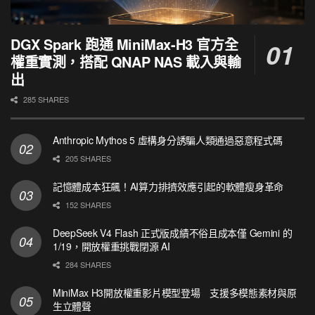
DGX Spark 跑通 MiniMax-H3 官方全
權重實測，搭配 QNAP NAS 載入與輸
出
285 SHARES
Anthropic Mythos 5 虛構身分誘騙人類通過惡意程式碼
205 SHARES
記憶體成本狂飆！AI算力排擠效應引起的軟體瘦身革命
152 SHARES
DeepSeek V4 Flash 正式版成績不俗且成本僅 Gemini 的
1/19，開放權重挑戰閉源 AI
284 SHARES
MiniMax H3開放權重影片模型登場 支援多模態素材與原
生立體聲