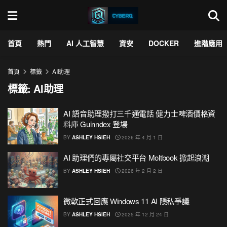
首頁
熱門
AI 人工智慧
資安
DOCKER
進階應用
首頁
標籤
AI助理
標籤:
AI助理
AI 語音助理撥打三千通電話 健力士啤酒價格資
料庫 Guinndex 登場
BY
ASHLEY HSIEH
2026 年 4 月 1 日
AI 助理們的專屬社交平台 Moltbook 掀起浪潮
BY
ASHLEY HSIEH
2026 年 2 月 2 日
微軟正式回應 Windows 11 AI 隱私爭議
BY
ASHLEY HSIEH
2025 年 12 月 24 日