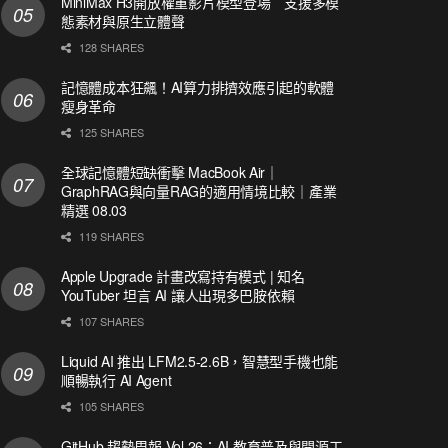
MiniMax H3開放權重影片模型登場 支援多模
態素材與原生立體聲
128 SHARES
記憶體成本狂飆！AI算力排擠效應引起的軟體
瘦身革命
125 SHARES
全球記憶體短缺衝擊 MacBook Air｜
GraphRAG與向量RAG的適用情境比較｜產業
精選 08.03
119 SHARES
Apple Upgrade 計畫改寫持有模式 | 知名
YouTuber 坦言 AI 讓人出現多巴胺依賴
107 SHARES
Liquid AI 推出 LFM2.5-2.6B，智慧型手機也能
順暢執行 AI Agent
105 SHARES
GitHub 趨勢周報 Vol.26：AI 教育普及與開源工