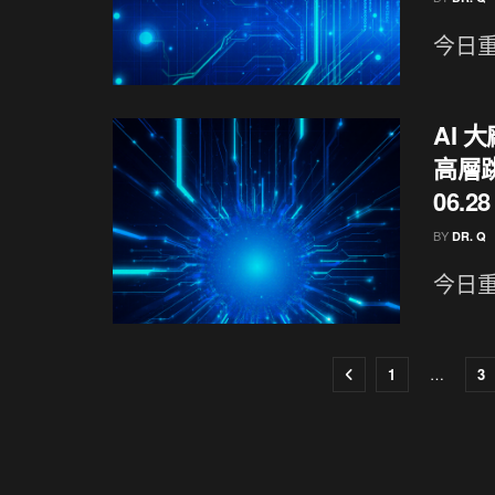
今日重
AI 
高層跳
06.28
BY
DR. Q
今日重點
1
…
3