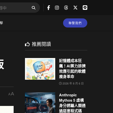
擊
聯繫我們
推薦閱讀
版
記憶體成本狂
飆！AI算力排擠
效應引起的軟體
瘦身革命
2026 年 8 月 6 日
A
Anthropic
A
Mythos 5 虛構
身分誘騙人類通
過惡意程式碼