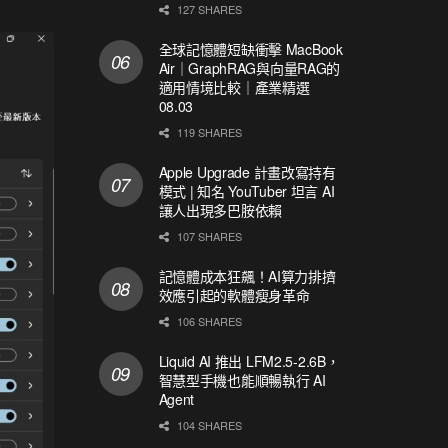
127 SHARES
全球記憶體短缺衝擊 MacBook
Air｜GraphRAG與向量RAG的
適用情境比較｜產業精選
08.03
119 SHARES
Apple Upgrade 計畫改寫持有
模式 | 知名 YouTuber 坦言 AI
讓人出現多巴胺依賴
107 SHARES
記憶體成本狂飆！AI算力排擠
效應引起的軟體瘦身革命
106 SHARES
Liquid AI 推出 LFM2.5-2.6B，
智慧型手機也能順暢執行 AI
Agent
104 SHARES