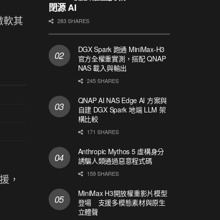
閉源 AI
，微軟其
283 SHARES
DGX Spark 跑通 MiniMax-H3
官方全權重實測，搭配 QNAP
NAS 載入與輸出
245 SHARES
QNAP AI NAS Edge AI 方案與
自建 DGX Spark 地端 LLM 架
構比較
171 SHARES
Anthropic Mythos 5 虛構身分
誘騙人類通過惡意程式碼
159 SHARES
 支援，
MiniMax H3開放權重影片模型
登場 支援多模態素材與原生
立體聲