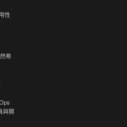
實用性
顯然希
在
Ops
員與開