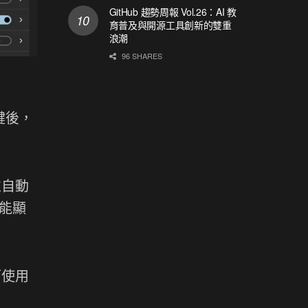
GitHub 趨勢周報 Vol.26：AI 教
育普及與開源工具創新的雙重
浪潮
96 SHARES
 鍵後，
並自動
也能顯
而使用