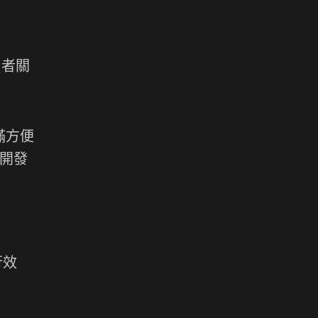
使用者關
滿方便
式開發
行效