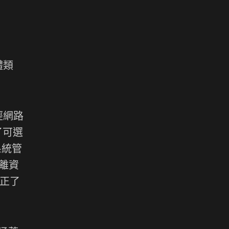
體類
經網路
了可選
系統管
離資
修正了