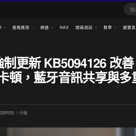
R
進階應用
網通
NAS
開箱測試
教學
展覽直
強制更新 KB5094126 改善
面卡頓，藍牙音訊共享與多
閱讀時間: 1 分鐘