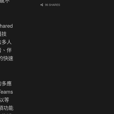
體感不
96 SHARES
red
播技
法多人
者、伴
的快速
的多應
ams
所以等
這項功能