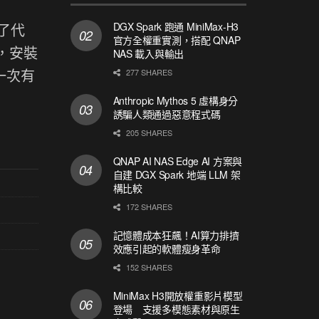
DGX Spark 跑通 MiniMax-H3
出了代
官方全權重實測，搭配 QNAP
本，安裝
NAS 載入與輸出
是一次有
277 SHARES
Anthropic Mythos 5 虛構身分
誘騙人類通過惡意程式碼
205 SHARES
QNAP AI NAS Edge AI 方案與
自建 DGX Spark 地端 LLM 架
構比較
172 SHARES
記憶體成本狂飆！AI算力排擠
效應引起的軟體瘦身革命
152 SHARES
MiniMax H3開放權重影片模型
登場 支援多模態素材與原生