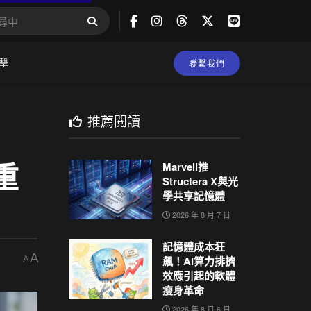
擊
聯繫我們
推薦閱讀
重
Marvell推
Structera X與光
學共享記憶體
2026 年 8 月 7 日
記憶體成本狂
A
飆！AI算力排擠
A
效應引起的軟體
瘦身革命
2026 年 8 月 6 日