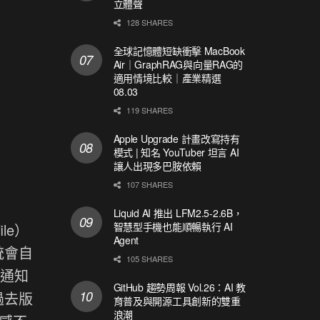
立體聲
128 SHARES
全球記憶體短缺衝擊 MacBook
Air｜GraphRAG與向量RAG的
適用情境比較｜產業精選
08.03
119 SHARES
Apple Upgrade 計畫改寫持有
模式 | 知名 YouTuber 坦言 AI
讓人出現多巴胺依賴
107 SHARES
Liquid AI 推出 LFM2.5-2.6B，
智慧型手機也能順暢執行 AI
le）
Agent
統會自
105 SHARES
、通知
GitHub 趨勢周報 Vol.26：AI 教
過去版
育普及與開源工具創新的雙重
浪潮