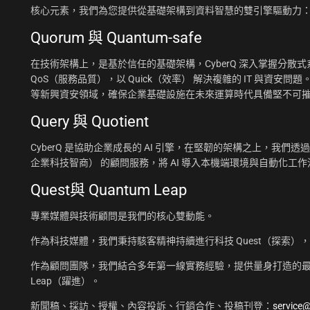
核心元素，我們為您提供從基礎架構到資料智慧的雙引擎驅動力
Quorum 與 Quantum-safe
在技術架構上，是基於信任的基礎架構，CyberQ 深入掌握分散式系統
QoS（服務品質），以 Quick（效率） 解決複雜的 IT 與資安問題
等新興資安領域，確保企業基礎設施在未來運算時代具備堅不可
Query 與 Quotient
CyberQ 是協助企業成長的 AI 引擎，在堅韌的架構之上，我們透過 Q
企業科技智商） 的顧問服務，將 AI 導入本機端環境與自動化
Quest與 Quantum Leap
專業媒體與技術顧問是我們的核心雙動能。
作為科技媒體，我們秉持駭客精神持續進行科技 Quest（探索）
作為顧問團隊，我們結合多年第一線實務經驗，提供量身打造的最佳
Leap（躍進）。
新聞稿、採訪、授權、內容投訴、行銷合作、投稿刊登：
service