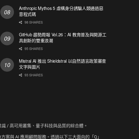
Anthropic Mythos 5 虛構身分誘騙人類通過惡
意程式碼
98 SHARES
GitHub 趨勢周報 Vol.26：AI 教育普及與開源工
具創新的雙重浪潮
95 SHARES
Mistral AI 推出 Shieldstral 以自然語言政策審查
文字與圖片
93 SHARES
資訊、共識 / 高可用叢集、量子科技與品質的綜合體。
方案與 AI 應用顧問服務。透過以下三大面向的「Q」