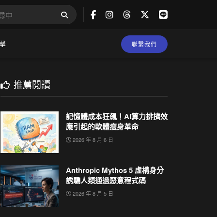
擊
聯繫我們
推薦閱讀
記憶體成本狂飆！AI算力排擠效
應引起的軟體瘦身革命
2026 年 8 月 6 日
Anthropic Mythos 5 虛構身分
誘騙人類通過惡意程式碼
2026 年 8 月 5 日