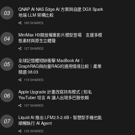
QNAP AI NAS Edge AI 方案與自建 DGX Spark
地端 LLM 架構比較
160 SHARES
MiniMax H3開放權重影片模型登場 支援多模
態素材與原生立體聲
127 SHARES
全球記憶體短缺衝擊 MacBook Air｜
GraphRAG與向量RAG的適用情境比較｜產業
精選 08.03
119 SHARES
Apple Upgrade 計畫改寫持有模式 | 知名
YouTuber 坦言 AI 讓人出現多巴胺依賴
107 SHARES
Liquid AI 推出 LFM2.5-2.6B，智慧型手機也能
順暢執行 AI Agent
103 SHARES