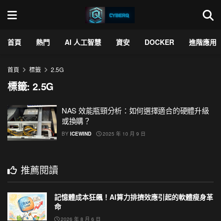
首頁
熱門
AI 人工智慧
資安
DOCKER
進階應用
首頁
標籤
2.5G
標籤:
2.5G
NAS 效能瓶頸分析：如何選擇適合的硬體升級
或換購？
BY
ICEWIND
2025 年 10 月 9 日
推薦閱讀
記憶體成本狂飆！AI算力排擠效應引起的軟體瘦身革
命
2026 年 8 月 6 日